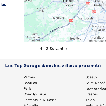
plus
plus
1
2
Suivant
Les Top Garage dans les villes à proximité
Vanves
Sceaux
Châtillon
Saint-Mandé
Paris
Issy-les-Mou
plus
Chevilly-Larue
Fresnes
Fontenay-aux-Roses
Thiais
Alfortville
Maisons-Alfo