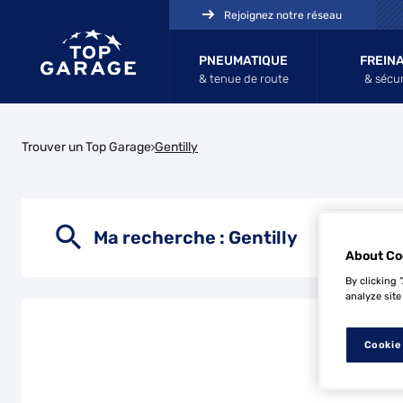
Rejoignez notre réseau
PNEUMATIQUE
FREIN
& tenue de route
& sécur
Trouver un Top Garage
Gentilly
Ma recherche :
Gentilly
About Co
By clicking 
analyze site
Cookie