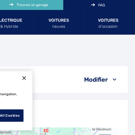
Trouvez un garage
FAQ
LECTRIQUE
VOITURES
VOITURES
& Hybride
neuves
d’occasion
Modifier
 navigation,
All Cookies