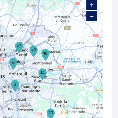
+
−
x3
x2
18
6
14
3
20