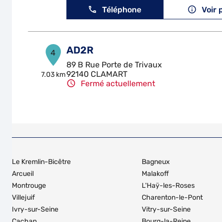
Téléphone
Voir 
AD2R
4
89 B Rue Porte de Trivaux
92140 CLAMART
7.03 km
Fermé actuellement
Téléphone
Voir 
GZR AUTO
5
26 Route de la Reine
Le Kremlin-Bicêtre
Bagneux
92100 BOULOGNE BILLANCOURT
7.79 km
Fermé actuellement
Arcueil
Malakoff
Montrouge
L'Haÿ-les-Roses
Téléphone
Voir 
Villejuif
Charenton-le-Pont
Ivry-sur-Seine
Vitry-sur-Seine
Cachan
Bourg-la-Reine