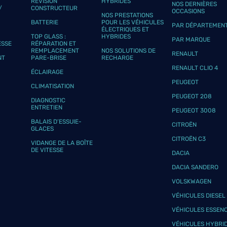
RÉVISION
HYBRIDES
NOS DERNIÈRES
plus
/
CONSTRUCTEUR
OCCASIONS
NOS PRESTATIONS
BATTERIE
POUR LES VÉHICULES
PAR DÉPARTEMEN
ÉLECTRIQUES ET
TOP GLASS :
HYBRIDES
PAR MARQUE
ESSE
RÉPARATION ET
REMPLACEMENT
NOS SOLUTIONS DE
RENAULT
NT
PARE-BRISE
RECHARGE
RENAULT CLIO 4
ÉCLAIRAGE
PEUGEOT
CLIMATISATION
PEUGEOT 208
plus
DIAGNOSTIC
ENTRETIEN
PEUGEOT 3008
BALAIS D’ESSUIE-
CITROËN
GLACES
CITROËN C3
VIDANGE DE LA BOÎTE
DE VITESSE
DACIA
DACIA SANDERO
VOLSKWAGEN
plus
VÉHICULES DIESEL
VÉHICULES ESSEN
VÉHICULES HYBRI