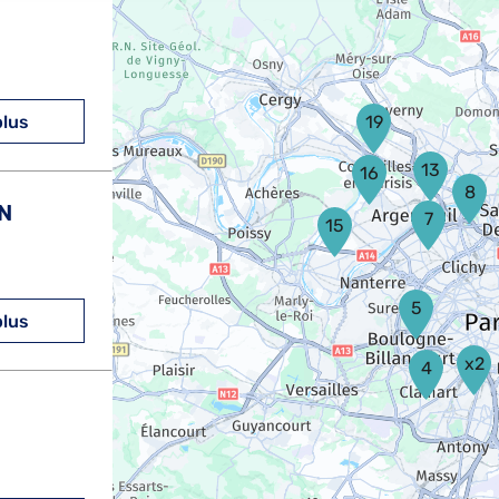
plus
19
13
16
8
N
7
15
5
plus
x2
4