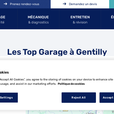
Prenez rendez-vous
Demandez un devis
AGE
MÉCANIQUE
ENTRETIEN
É
ité
& diagnostics
& révision
Les Top Garage à Gentilly
okies
“Accept All Cookies”, you agree to the storing of cookies on your device to enhance site
 usage, and assist in our marketing efforts.
Politique de cookies
26 Top Garage à Gentilly
 Settings
Reject All
Accept 