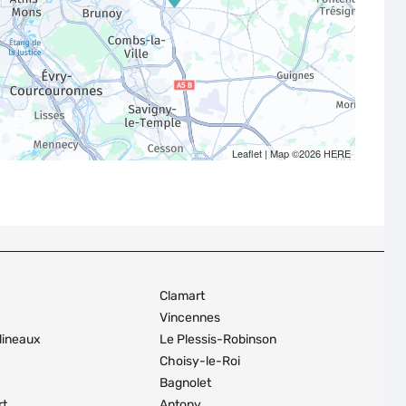
Leaflet
| Map ©2026
HERE
Clamart
Vincennes
lineaux
Le Plessis-Robinson
Choisy-le-Roi
Bagnolet
rt
Antony