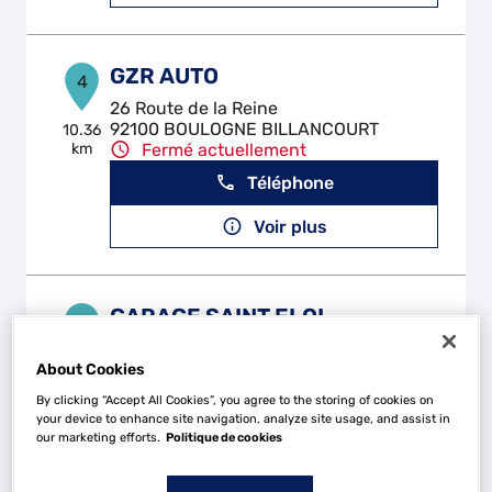
GZR AUTO
4
26 Route de la Reine
92100 BOULOGNE BILLANCOURT
10.36
km
Fermé actuellement
Téléphone
Voir plus
GARAGE SAINT ELOI
5
2 - 4 Rue Rodier
94700 MAISONS ALFORT
About Cookies
10.45
km
Fermé actuellement
By clicking “Accept All Cookies”, you agree to the storing of cookies on
your device to enhance site navigation, analyze site usage, and assist in
Téléphone
our marketing efforts.
Politique de cookies
Voir plus