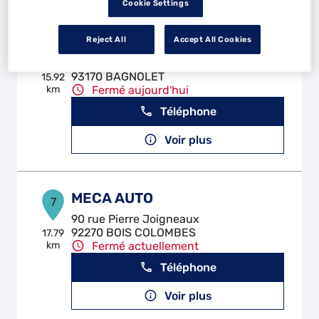
Cookie Settings
GARAGE DE BAGNOLET
Reject All
Accept All Cookies
6
140 Avenue de la Dhuys
93170 BAGNOLET
15.92
km
Fermé aujourd'hui
Téléphone
Voir plus
MECA AUTO
7
90 rue Pierre Joigneaux
92270 BOIS COLOMBES
17.79
km
Fermé actuellement
Téléphone
Voir plus