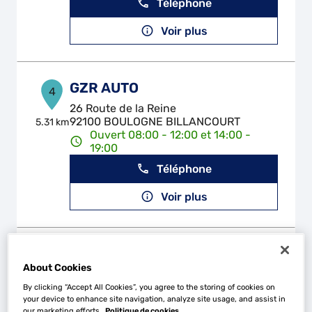
Téléphone
Voir plus
GZR AUTO
4
26 Route de la Reine
92100 BOULOGNE BILLANCOURT
5.31 km
Ouvert 08:00 - 12:00 et 14:00 -
19:00
Téléphone
Voir plus
GARAGE SAINT ELOI
5
About Cookies
2 - 4 Rue Rodier
94700 MAISONS ALFORT
By clicking “Accept All Cookies”, you agree to the storing of cookies on
10.25
your device to enhance site navigation, analyze site usage, and assist in
km
Ouvert 09:00 - 12:00 et 14:00 -
our marketing efforts.
Politique de cookies