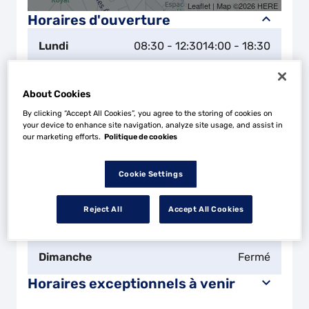
Leaflet
| Map ©2026
HERE
Horaires d'ouverture
Lundi
08:30 - 12:30
14:00 - 18:30
Mardi
08:30 - 12:30
14:00 - 18:30
About Cookies
By clicking “Accept All Cookies”, you agree to the storing of cookies on
Mercredi
08:30 - 12:30
14:00 - 18:30
your device to enhance site navigation, analyze site usage, and assist in
our marketing efforts.
Politique de cookies
Jeudi
08:30 - 12:30
14:00 - 18:30
Cookie Settings
Vendredi
08:30 - 12:30
14:00 - 18:30
Reject All
Accept All Cookies
Samedi
Fermé
Dimanche
Fermé
Horaires exceptionnels à venir