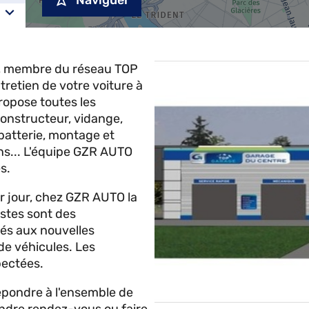
Naviguer
, membre du réseau TOP
tretien de votre voiture à
pose toutes les
constructeur, vidange,
batterie, montage et
s... L'équipe GZR AUTO
s.
er jour, chez GZR AUTO la
stes sont des
més aux nouvelles
 de véhicules. Les
pectées.
répondre à l'ensemble de