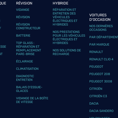
QUE
RÉVISION
HYBRIDE
VIDANGE
RÉPARATION ET
ENTRETIEN DES
VOITURES
RÉVISION
VÉHICULES
D'OCCASION
N
ÉLECTRIQUES ET
RÉVISION
HYBRIDES
NOS DERNIÈRES
/
CONSTRUCTEUR
OCCASIONS
NOS PRESTATIONS
BATTERIE
POUR LES VÉHICULES
PAR DÉPARTEMEN
ÉLECTRIQUES ET
TOP GLASS :
HYBRIDES
PAR MARQUE
ESSE
RÉPARATION ET
REMPLACEMENT
NOS SOLUTIONS DE
RENAULT
NT
PARE-BRISE
RECHARGE
RENAULT CLIO 4
ÉCLAIRAGE
PEUGEOT
CLIMATISATION
PEUGEOT 208
DIAGNOSTIC
ENTRETIEN
PEUGEOT 3008
BALAIS D’ESSUIE-
CITROËN
GLACES
CITROËN C3
VIDANGE DE LA BOÎTE
DE VITESSE
DACIA
DACIA SANDERO