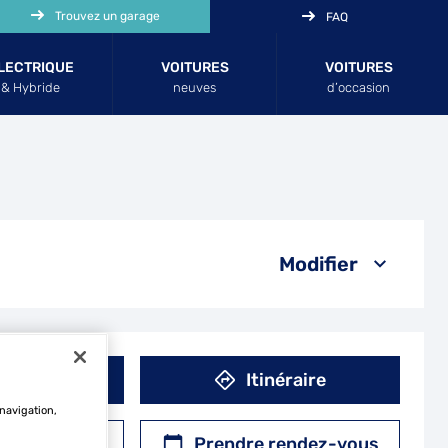
Trouvez un garage
FAQ
LECTRIQUE
VOITURES
VOITURES
& Hybride
neuves
d’occasion
Modifier
éphone
Itinéraire
 navigation,
r un devis
Prendre rendez-vous