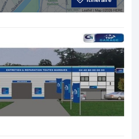
Itinéraire
Leaflet
| Map ©2026
HERE