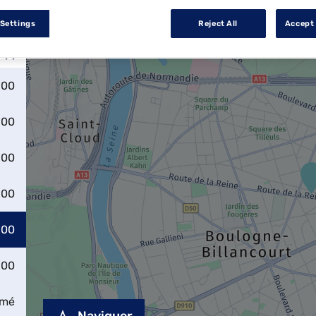
 Settings
Reject All
Accept 
:00
:00
:00
:00
:00
:00
rmé