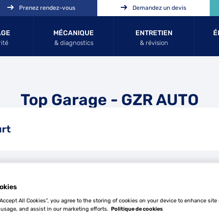
Prenez rendez-vous
Demandez un devis
AGE
MÉCANIQUE
ENTRETIEN
É
ité
& diagnostics
& révision
Top Garage - GZR AUTO
urt
Tél
okies
“Accept All Cookies”, you agree to the storing of cookies on your device to enhance site
 usage, and assist in our marketing efforts.
Politique de cookies
Demande