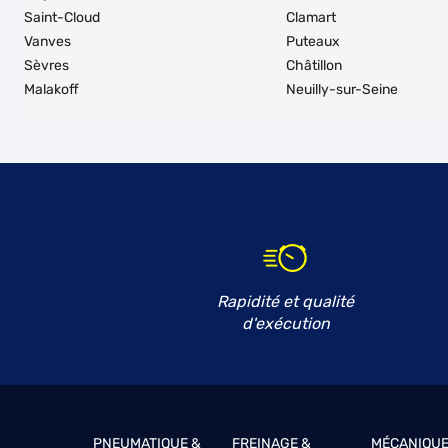
Saint-Cloud
Clamart
Vanves
Puteaux
Sèvres
Châtillon
Malakoff
Neuilly-sur-Seine
Rapidité et qualité
d'exécution
PNEUMATIQUE &
FREINAGE &
MÉCANIQUE