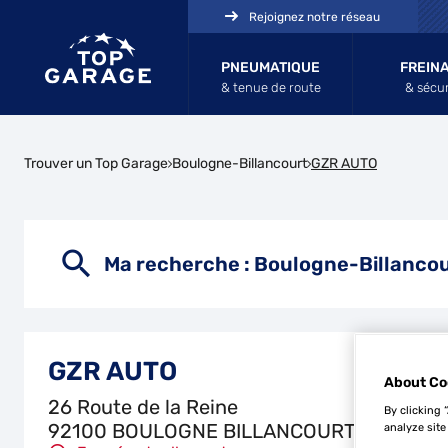
Rejoignez notre réseau
PNEUMATIQUE
FREIN
& tenue de route
& sécur
Trouver un Top Garage
Boulogne-Billancourt
GZR AUTO
Ma recherche :
Boulogne-Billanco
GZR AUTO
About Co
26 Route de la Reine
By clicking 
92100 BOULOGNE BILLANCOURT
analyze site