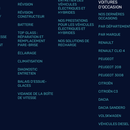
ENTRETIEN DES
VOITURES
RÉVISION
VÉHICULES
D'OCCASION
N
ÉLECTRIQUES ET
RÉVISION
HYBRIDES
NOS DERNIÈRES
/
CONSTRUCTEUR
OCCASIONS
NOS PRESTATIONS
BATTERIE
POUR LES VÉHICULES
PAR DÉPARTEMEN
ÉLECTRIQUES ET
TOP GLASS :
HYBRIDES
PAR MARQUE
ESSE
RÉPARATION ET
REMPLACEMENT
NOS SOLUTIONS DE
RENAULT
NT
PARE-BRISE
RECHARGE
RENAULT CLIO 4
ÉCLAIRAGE
PEUGEOT
CLIMATISATION
PEUGEOT 208
DIAGNOSTIC
ENTRETIEN
PEUGEOT 3008
BALAIS D’ESSUIE-
CITROËN
GLACES
CITROËN C3
VIDANGE DE LA BOÎTE
DE VITESSE
DACIA
DACIA SANDERO
VOLSKWAGEN
VÉHICULES DIESEL