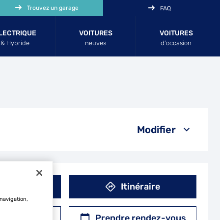
Trouvez un garage
FAQ
LECTRIQUE
VOITURES
VOITURES
& Hybride
neuves
d’occasion
Modifier
éphone
Itinéraire
 navigation,
r un devis
Prendre rendez-vous