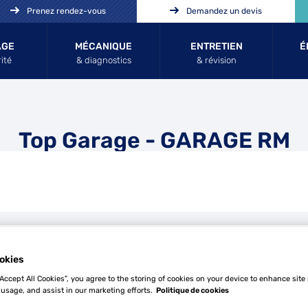
Prenez rendez-vous
Demandez un devis
AGE
MÉCANIQUE
ENTRETIEN
É
ité
& diagnostics
& révision
Top Garage - GARAGE RM
Tél
okies
“Accept All Cookies”, you agree to the storing of cookies on your device to enhance site
 usage, and assist in our marketing efforts.
Politique de cookies
Demande