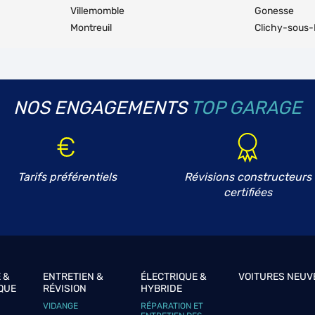
Villemomble
Gonesse
Montreuil
Clichy-sous-
NOS ENGAGEMENTS
TOP GARAGE
Tarifs préférentiels
Révisions constructeurs
certifiées
 &
ENTRETIEN &
ÉLECTRIQUE &
VOITURES NEUV
QUE
RÉVISION
HYBRIDE
VIDANGE
RÉPARATION ET