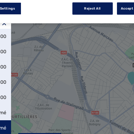
 Settings
Reject All
Accept 
:00
:00
:00
:00
:00
rmé
rmé