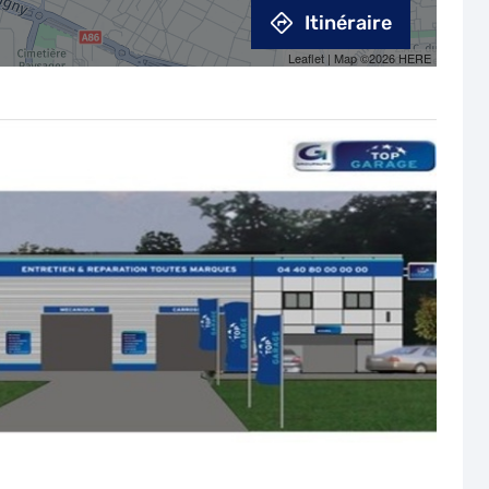
Itinéraire
Leaflet
| Map ©2026
HERE