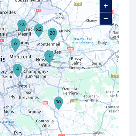
+
−
x3
x2
20
6
10
4
16