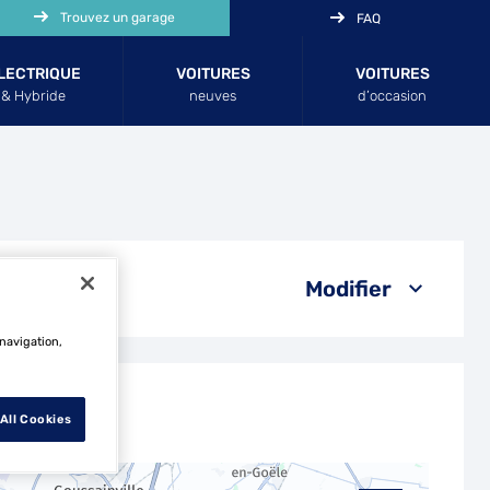
Trouvez un garage
FAQ
LECTRIQUE
VOITURES
VOITURES
& Hybride
neuves
d’occasion
Modifier
 navigation,
All Cookies