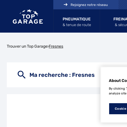
Rejoignez notre réseau
PNEUMATIQUE
FREIN
& tenue de route
& sécur
Trouver un Top Garage
Fresnes
Ma recherche :
Fresnes
About Co
By clicking 
analyze site
Cookie