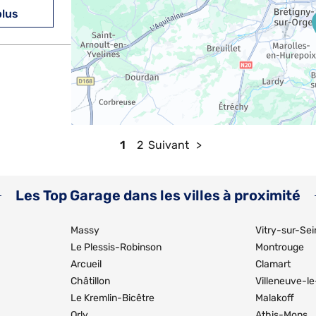
plus
plus
1
2
Suivant
Les Top Garage dans les villes à proximité
Massy
Vitry-sur-Sei
Le Plessis-Robinson
Montrouge
Arcueil
Clamart
plus
Châtillon
Villeneuve-le
Le Kremlin-Bicêtre
Malakoff
Orly
Athis-Mons