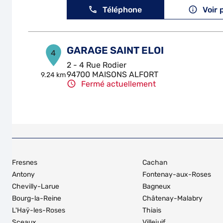
Téléphone
Voir 
GARAGE SAINT ELOI
4
2 - 4 Rue Rodier
94700 MAISONS ALFORT
9.24 km
Fermé actuellement
Téléphone
Voir 
GZR AUTO
5
26 Route de la Reine
Fresnes
Cachan
92100 BOULOGNE BILLANCOURT
10.56
km
Fermé actuellement
Antony
Fontenay-aux-Roses
Chevilly-Larue
Bagneux
Téléphone
Voir 
Bourg-la-Reine
Châtenay-Malabry
L'Haÿ-les-Roses
Thiais
Sceaux
Villejuif