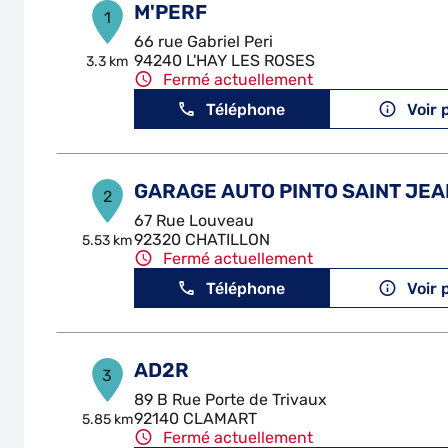
M'PERF
1
66 rue Gabriel Peri
94240 L'HAY LES ROSES
3.3 km
Fermé actuellement
Téléphone
Voir 
GARAGE AUTO PINTO SAINT JEA
2
67 Rue Louveau
92320 CHATILLON
5.53 km
Fermé actuellement
Téléphone
Voir 
AD2R
3
89 B Rue Porte de Trivaux
92140 CLAMART
5.85 km
Fermé actuellement