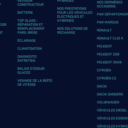
RÉVISION
HYBRIDES
NOS DERNIÈRES
plus
/
CONSTRUCTEUR
OCCASIONS
NOS PRESTATIONS
BATTERIE
POUR LES VÉHICULES
PAR DÉPARTEMEN
ÉLECTRIQUES ET
TOP GLASS :
HYBRIDES
PAR MARQUE
ESSE
RÉPARATION ET
REMPLACEMENT
NOS SOLUTIONS DE
RENAULT
NT
PARE-BRISE
RECHARGE
RENAULT CLIO 4
ÉCLAIRAGE
PEUGEOT
CLIMATISATION
PEUGEOT 208
plus
DIAGNOSTIC
ENTRETIEN
PEUGEOT 3008
BALAIS D’ESSUIE-
CITROËN
GLACES
CITROËN C3
VIDANGE DE LA BOÎTE
DE VITESSE
DACIA
DACIA SANDERO
VOLSKWAGEN
plus
VÉHICULES DIESEL
VÉHICULES ESSEN
VÉHICULES HYBRI