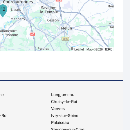
12
Leaflet
| Map ©2026
HERE
ne
Longjumeau
Choisy-le-Roi
Vanves
-Roi
Ivry-sur-Seine
Palaiseau
Savigny-sur-Orge