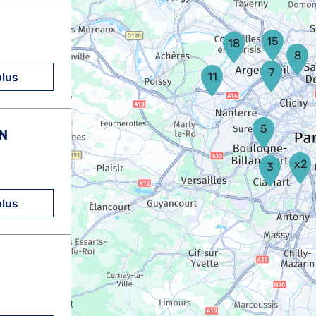
15
18
8
7
11
plus
5
N
x2
3
plus