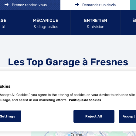
Prenez rendez-vous
Demandez un devis
AGE
MÉCANIQUE
ENTRETIEN
É
ité
& diagnostics
& révision
Les Top Garage à Fresnes
okies
“Accept All Cookies”, you agree to the storing of cookies on your device to enhance site
 usage, and assist in our marketing efforts.
Politique de cookies
24 Top Garage à Fresnes
 Settings
Reject All
Accept 