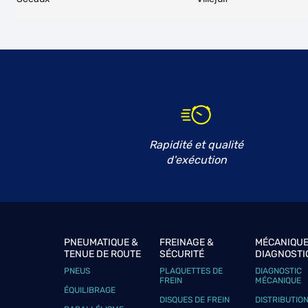
GARAGE DE BAGNOLET
6
140 Avenue de la Dhuys
93170 BAGNOLET
15 km
Fermé aujourd'hui
Téléphone
Voir 
MECA AUTO
7
Rapidité et qualité
90 rue Pierre Joigneaux
d'exécution
92270 BOIS COLOMBES
17.66
km
Fermé actuellement
Téléphone
Voir 
PNEUMATIQUE &
FREINAGE &
MÉCANIQUE
AUTO TOP SERVICES
TENUE DE ROUTE
SÉCURITÉ
DIAGNOSTI
8
PNEUS
PLAQUETTES DE
DIAGNOSTIC
57 Avenue Vieux Chemin St Denis
FREIN
MÉCANIQUE
92230 GENNEVILLIERS
19.57
ÉQUILIBRAGE
km
Fermé actuellement
DISQUES DE FREIN
DISTRIBUTIO