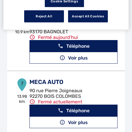
Cookie Settings
GARAGE DE BAGNOLET
Reject All
Accept All Cookies
6
140 Avenue de la Dhuys
93170 BAGNOLET
10.9 km
Fermé aujourd'hui
Téléphone
Voir plus
MECA AUTO
7
90 rue Pierre Joigneaux
92270 BOIS COLOMBES
13.98
km
Fermé actuellement
Téléphone
Voir plus