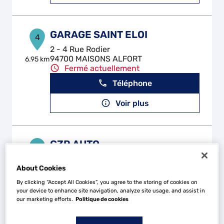
GARAGE SAINT ELOI
4
2 - 4 Rue Rodier
94700 MAISONS ALFORT
6.95 km
Fermé actuellement
Téléphone
Voir plus
GZR AUTO
5
26 Route de la Reine
92100 BOULOGNE BILLANCOURT
About Cookies
8.03
km
Fermé actuellement
By clicking “Accept All Cookies”, you agree to the storing of cookies on
your device to enhance site navigation, analyze site usage, and assist in
Téléphone
our marketing efforts.
Politique de cookies
Voir plus