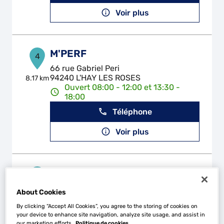
Voir plus
M'PERF
4
66 rue Gabriel Peri
94240 L'HAY LES ROSES
8.17 km
Ouvert 08:00 - 12:00 et 13:30 -
18:00
Téléphone
Voir plus
MECA AUTO
5
90 rue Pierre Joigneaux
About Cookies
92270 BOIS COLOMBES
8.29 km
Ouvert 08:30 - 12:00 et 14:00 -
By clicking “Accept All Cookies”, you agree to the storing of cookies on
your device to enhance site navigation, analyze site usage, and assist in
18:00
our marketing efforts.
Politique de cookies