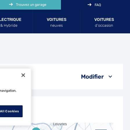
Trouvez un garage
FAQ
LECTRIQUE
VOITURES
VOITURES
& Hybride
neuves
d’occasion
Modifier
 navigation,
All Cookies