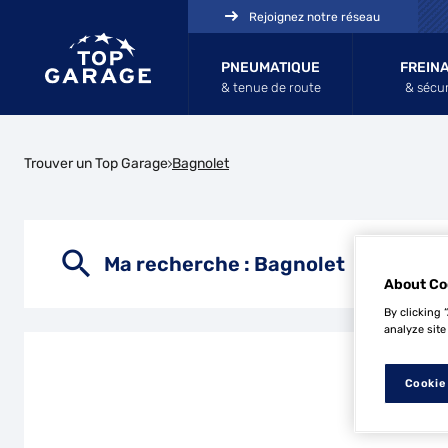
Rejoignez notre réseau
PNEUMATIQUE
FREIN
& tenue de route
& sécur
Trouver un Top Garage
Bagnolet
Ma recherche :
Bagnolet
About Co
By clicking 
analyze site
Cookie