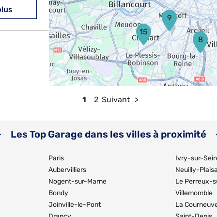
plus
9
15
8
plus
1
2
Suivant
Les Top Garage dans les villes à proximité
Paris
Ivry-sur-Sei
Aubervilliers
Neuilly-Plais
Nogent-sur-Marne
Le Perreux-s
plus
Bondy
Villemomble
Joinville-le-Pont
La Courneuv
Drancy
Saint-Denis