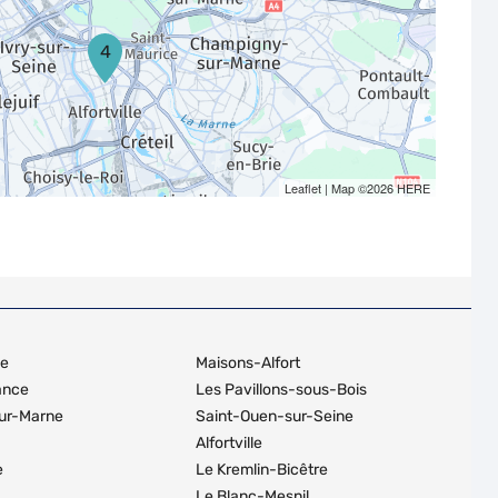
4
Leaflet
| Map ©2026
HERE
ne
Maisons-Alfort
ance
Les Pavillons-sous-Bois
ur-Marne
Saint-Ouen-sur-Seine
Alfortville
e
Le Kremlin-Bicêtre
Le Blanc-Mesnil