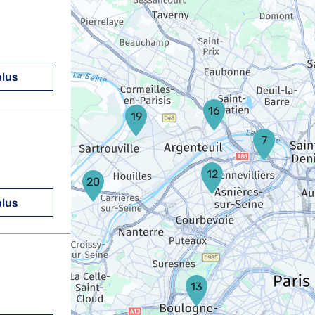
plus
16
19
7
12
20
plus
13