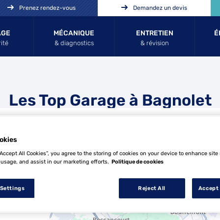
Prenez rendez-vous
Demandez un devis
AGE
MÉCANIQUE
ENTRETIEN
É
ité
& diagnostics
& révision
Les Top Garage à Bagnolet
okies
“Accept All Cookies”, you agree to the storing of cookies on your device to enhance site
 usage, and assist in our marketing efforts.
Politique de cookies
28 Top Garage à Bagnolet
 Settings
Reject All
Accept 