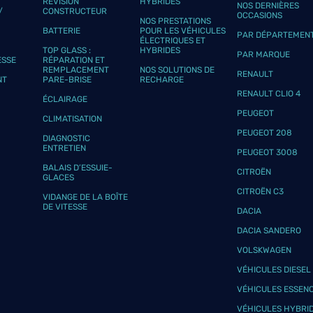
RÉVISION
HYBRIDES
NOS DERNIÈRES
plus
/
CONSTRUCTEUR
OCCASIONS
NOS PRESTATIONS
BATTERIE
POUR LES VÉHICULES
PAR DÉPARTEMEN
ÉLECTRIQUES ET
TOP GLASS :
HYBRIDES
PAR MARQUE
ESSE
RÉPARATION ET
N
REMPLACEMENT
NOS SOLUTIONS DE
RENAULT
NT
PARE-BRISE
RECHARGE
RENAULT CLIO 4
ÉCLAIRAGE
PEUGEOT
CLIMATISATION
PEUGEOT 208
plus
DIAGNOSTIC
ENTRETIEN
PEUGEOT 3008
BALAIS D’ESSUIE-
CITROËN
GLACES
CITROËN C3
VIDANGE DE LA BOÎTE
DE VITESSE
DACIA
DACIA SANDERO
VOLSKWAGEN
plus
VÉHICULES DIESEL
VÉHICULES ESSEN
VÉHICULES HYBRI