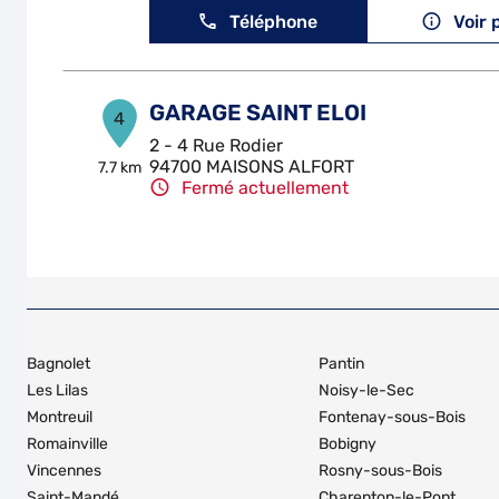
Téléphone
Voir 
GARAGE SAINT ELOI
4
2 - 4 Rue Rodier
94700 MAISONS ALFORT
7.7 km
Fermé actuellement
Téléphone
Voir 
GARAGE DES PAVILLONS
5
15 Allee Louis Calmanovic
Bagnolet
Pantin
93320 LES PAVILLONS-SOUS-BOIS
7.79 km
Fermé actuellement
Les Lilas
Noisy-le-Sec
Montreuil
Fontenay-sous-Bois
Téléphone
Voir 
Romainville
Bobigny
Vincennes
Rosny-sous-Bois
Saint-Mandé
Charenton-le-Pont