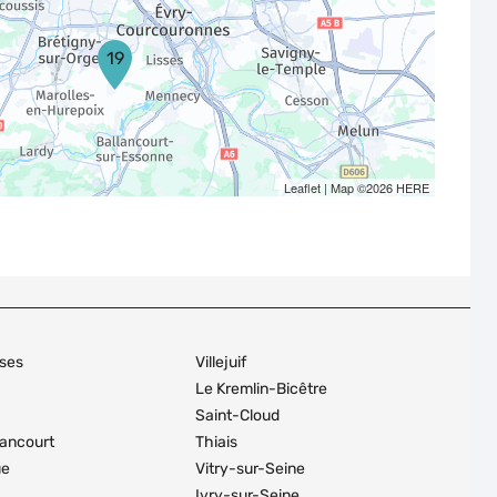
19
Leaflet
| Map ©2026
HERE
ses
Villejuif
Le Kremlin-Bicêtre
Saint-Cloud
lancourt
Thiais
ue
Vitry-sur-Seine
Ivry-sur-Seine