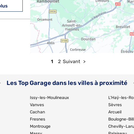
plus
plus
1
2
Suivant
Les Top Garage dans les villes à proximité
Issy-les-Moulineaux
L'Haÿ-les-Ro
Vanves
Sèvres
Cachan
Arcueil
plus
Fresnes
Boulogne-Bil
Montrouge
Chevilly-Lar
Massy
Palaiseau