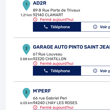
AD2R
1
89 B Rue Porte de Trivaux
92140 CLAMART
1.21 km
Fermé aujourd'hui
Téléphone
Voir 
GARAGE AUTO PINTO SAINT JEA
2
67 Rue Louveau
92320 CHATILLON
3.88 km
Fermé aujourd'hui
Téléphone
Voir 
M'PERF
3
66 rue Gabriel Peri
94240 L'HAY LES ROSES
6.05 km
Fermé aujourd'hui