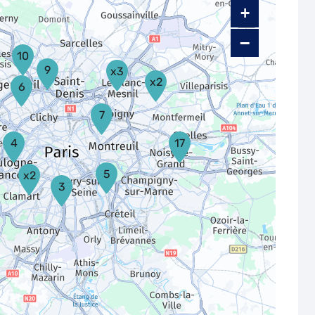
+
−
10
9
x3
x2
6
7
4
17
5
x2
3