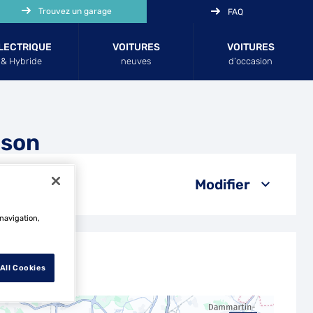
Trouvez un garage
FAQ
LECTRIQUE
VOITURES
VOITURES
& Hybride
neuves
d’occasion
nson
Modifier
 navigation,
All Cookies