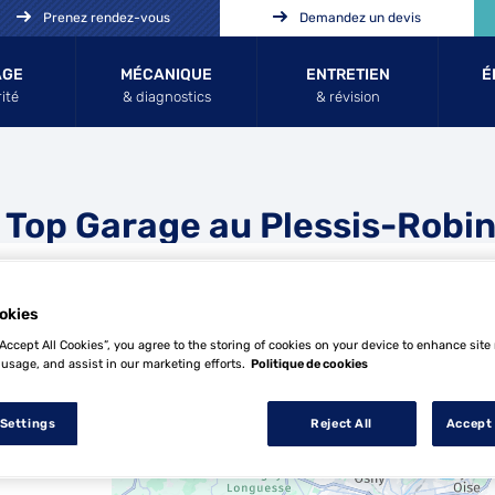
Prenez rendez-vous
Demandez un devis
AGE
MÉCANIQUE
ENTRETIEN
É
ité
& diagnostics
& révision
 Top Garage au Plessis-Robi
n
okies
“Accept All Cookies”, you agree to the storing of cookies on your device to enhance site
 usage, and assist in our marketing efforts.
Politique de cookies
24 Top Garage au Plessis-Robinson
 Settings
Reject All
Accept 