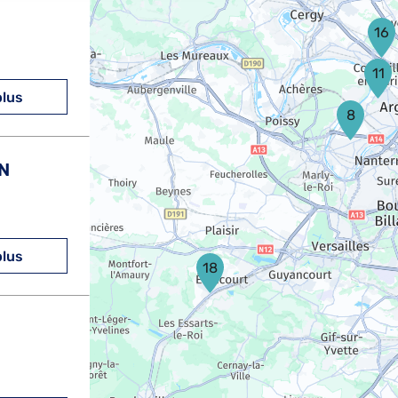
16
11
plus
8
N
plus
18