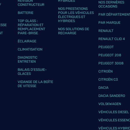
RÉVISION
HYBRIDES
NOS DERNIÈRES
plus
/
CONSTRUCTEUR
OCCASIONS
NOS PRESTATIONS
BATTERIE
POUR LES VÉHICULES
PAR DÉPARTEMEN
ÉLECTRIQUES ET
TOP GLASS :
HYBRIDES
PAR MARQUE
ESSE
RÉPARATION ET
REMPLACEMENT
NOS SOLUTIONS DE
RENAULT
NT
PARE-BRISE
RECHARGE
RENAULT CLIO 4
ÉCLAIRAGE
PEUGEOT
CLIMATISATION
PEUGEOT 208
plus
DIAGNOSTIC
ENTRETIEN
PEUGEOT 3008
BALAIS D’ESSUIE-
CITROËN
GLACES
CITROËN C3
VIDANGE DE LA BOÎTE
DE VITESSE
DACIA
DACIA SANDERO
VOLSKWAGEN
plus
VÉHICULES DIESEL
VÉHICULES ESSEN
VÉHICULES HYBRI