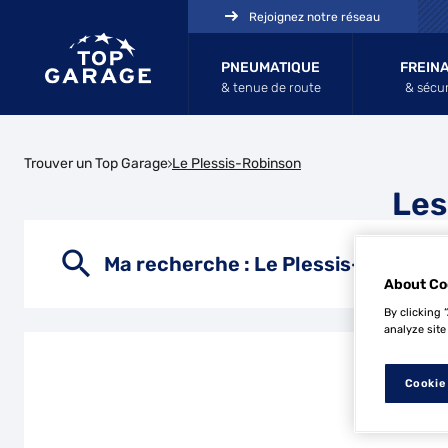
Rejoignez notre réseau
PNEUMATIQUE
FREIN
& tenue de route
& sécur
Trouver un Top Garage
Le Plessis-Robinson
Les
Ma recherche :
Le Plessis-Robinso
About Co
By clicking 
analyze site
Cookie