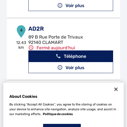
Voir plus
AD2R
4
89 B Rue Porte de Trivaux
92140 CLAMART
12.43
km
Fermé aujourd'hui
Téléphone
Voir plus
GARAGE DE BAGNOLET
5
About Cookies
140 Avenue de la Dhuys
93170 BAGNOLET
15.75
By clicking “Accept All Cookies”, you agree to the storing of cookies on
km
Fermé aujourd'hui
your device to enhance site navigation, analyze site usage, and assist in
our marketing efforts.
Politique de cookies
Téléphone