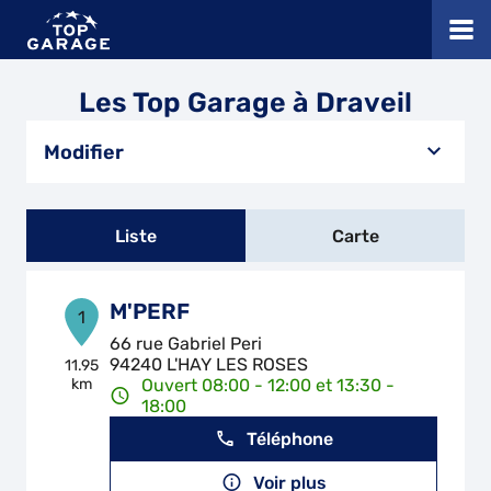
Les Top Garage à Draveil
Modifier
Liste
Carte
M'PERF
1
66 rue Gabriel Peri
94240 L'HAY LES ROSES
11.95
km
Ouvert 08:00 - 12:00 et 13:30 -
18:00
Téléphone
Voir plus