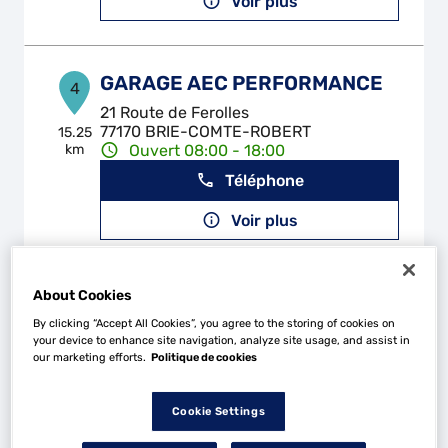
Voir plus
GARAGE AEC PERFORMANCE
4
21 Route de Ferolles
77170 BRIE-COMTE-ROBERT
15.25
km
Ouvert 08:00 - 18:00
Téléphone
Voir plus
About Cookies
GARAGE AUTO PINTO SAINT
5
JEAN
By clicking “Accept All Cookies”, you agree to the storing of cookies on
your device to enhance site navigation, analyze site usage, and assist in
15.49
67 Rue Louveau
our marketing efforts.
Politique de cookies
km
92320 CHATILLON
Ouvert 08:00 - 12:00 et 14:00 -
16:00
Cookie Settings
Téléphone