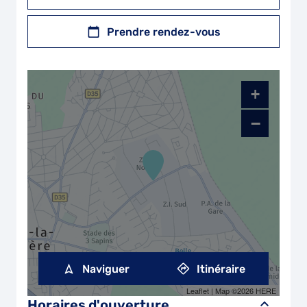
Prendre rendez-vous
+
−
Naviguer
Itinéraire
Leaflet
| Map ©2026
HERE
Horaires d'ouverture