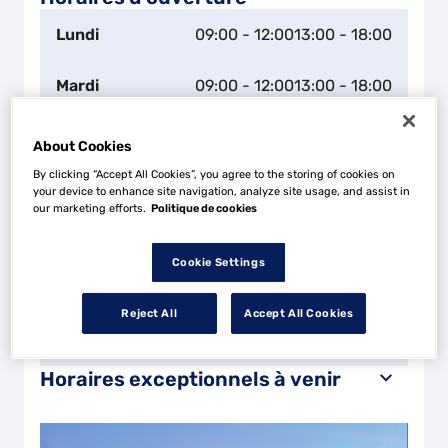
Lundi
09:00 - 12:00
13:00 - 18:00
Mardi
09:00 - 12:00
13:00 - 18:00
Mercredi
09:00 - 12:00
13:00 - 18:00
About Cookies
By clicking “Accept All Cookies”, you agree to the storing of cookies on
Jeudi
09:00 - 12:00
13:00 - 18:00
your device to enhance site navigation, analyze site usage, and assist in
our marketing efforts.
Politique de cookies
Vendredi
09:00 - 12:00
13:00 - 18:00
Cookie Settings
Samedi
09:00 - 12:00
13:00 - 16:30
Reject All
Accept All Cookies
Dimanche
Fermé
Horaires exceptionnels à venir