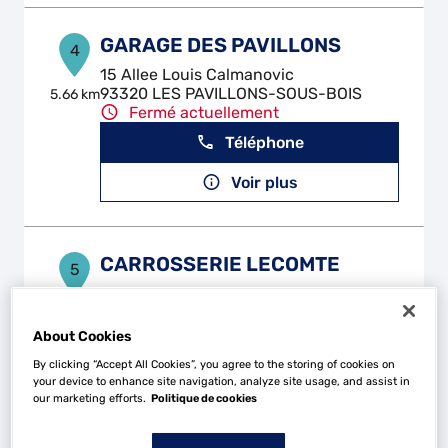
GARAGE DES PAVILLONS
4
15 Allee Louis Calmanovic
93320 LES PAVILLONS-SOUS-BOIS
5.66 km
Fermé actuellement
Téléphone
Voir plus
CARROSSERIE LECOMTE
5
38-40 Rue Maxime Gorki
93150 LE BLANC MESNIL
6.49 km
Fermé actuellement
About Cookies
Téléphone
By clicking “Accept All Cookies”, you agree to the storing of cookies on
your device to enhance site navigation, analyze site usage, and assist in
our marketing efforts.
Politique de cookies
Voir plus