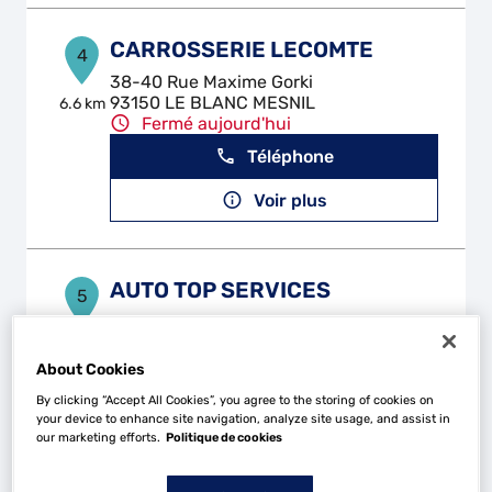
CARROSSERIE LECOMTE
4
38-40 Rue Maxime Gorki
93150 LE BLANC MESNIL
6.6 km
Fermé aujourd'hui
Téléphone
Voir plus
AUTO TOP SERVICES
5
57 Avenue Vieux Chemin St Denis
92230 GENNEVILLIERS
7.54 km
Fermé aujourd'hui
About Cookies
Téléphone
By clicking “Accept All Cookies”, you agree to the storing of cookies on
your device to enhance site navigation, analyze site usage, and assist in
our marketing efforts.
Politique de cookies
Voir plus