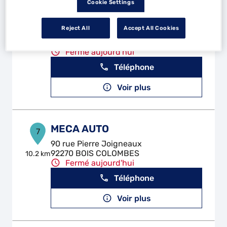
Cookie Settings
GARAGE DES PAVILLONS
6
Reject All
Accept All Cookies
15 Allee Louis Calmanovic
93320 LES PAVILLONS-SOUS-BOIS
7.61 km
Fermé aujourd'hui
Téléphone
Voir plus
MECA AUTO
7
90 rue Pierre Joigneaux
92270 BOIS COLOMBES
10.2 km
Fermé aujourd'hui
Téléphone
Voir plus