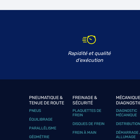
GZR AUTO
6
26 Route de la Reine
92100 BOULOGNE BILLANCOURT
19.36
km
Fermé actuellement
Téléphone
Voir 
Rapidité et qualité
GARAGE AEC PERFORMANCE
d'exécution
7
21 Route de Ferolles
77170 BRIE-COMTE-ROBERT
21.61
km
Fermé aujourd'hui
Téléphone
Voir 
PNEUMATIQUE &
FREINAGE &
MÉCANIQUE
TENUE DE ROUTE
SÉCURITÉ
DIAGNOSTI
PNEUS
PLAQUETTES DE
DIAGNOSTIC
GARAGE DE BAGNOLET
FREIN
MÉCANIQUE
8
ÉQUILIBRAGE
140 Avenue de la Dhuys
DISQUES DE FREIN
DISTRIBUTIO
PARALLÉLISME
93170 BAGNOLET
23.63
FREIN À MAIN
DÉMARRAGE 
km
Fermé aujourd'hui
GÉOMÉTRIE
ALLUMAGE