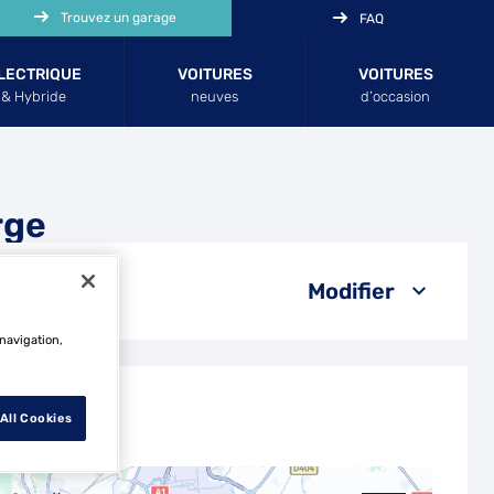
Trouvez un garage
FAQ
LECTRIQUE
VOITURES
VOITURES
& Hybride
neuves
d’occasion
rge
Modifier
 navigation,
All Cookies