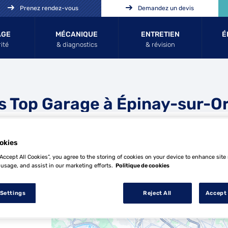
Prenez rendez-vous
Demandez un devis
AGE
MÉCANIQUE
ENTRETIEN
É
ité
& diagnostics
& révision
s Top Garage à Épinay-sur-O
okies
“Accept All Cookies”, you agree to the storing of cookies on your device to enhance site
 usage, and assist in our marketing efforts.
Politique de cookies
16 Top Garage à Épinay-sur-Orge
 Settings
Reject All
Accept 