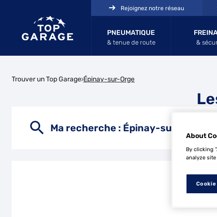
Rejoignez notre réseau
PNEUMATIQUE
FREIN
& tenue de route
& sécur
Trouver un Top Garage
Épinay-sur-Orge
Le
Ma recherche :
Épinay-sur-Orge
About Co
By clicking 
analyze site
Cookie