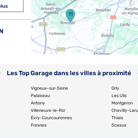
plus
11
N
plus
Les Top Garage dans les villes à proximité
Vigneux-sur-Seine
Orly
Palaiseau
Les Ulis
Antony
Montgeron
Villeneuve-le-Roi
Chevilly-Lar
plus
Évry-Courcouronnes
Thiais
Fresnes
Sceaux