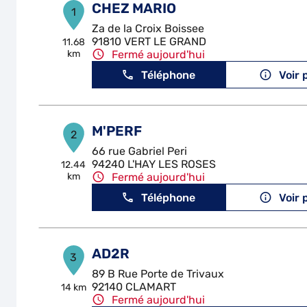
CHEZ MARIO
1
Za de la Croix Boissee
91810 VERT LE GRAND
11.68
km
Fermé aujourd'hui
Téléphone
Voir 
M'PERF
2
66 rue Gabriel Peri
94240 L'HAY LES ROSES
12.44
km
Fermé aujourd'hui
Téléphone
Voir 
AD2R
3
89 B Rue Porte de Trivaux
92140 CLAMART
14 km
Fermé aujourd'hui