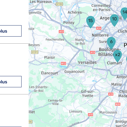
1
10
15
plus
6
x2
plus