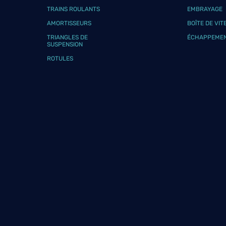
Téléphone
Voir 
TRAINS ROULANTS
EMBRAYAGE
AMORTISSEURS
BOÎTE DE VIT
TRIANGLES DE
ÉCHAPPEME
SUSPENSION
GARAGE NZ AUTO
9
ROTULES
160 Rue de Malnoue
93160 NOISY LE GRAND
26.02
km
Fermé aujourd'hui
Téléphone
Voir 
MECA AUTO
10
90 rue Pierre Joigneaux
92270 BOIS COLOMBES
26.95
km
Fermé aujourd'hui
Téléphone
Voir 