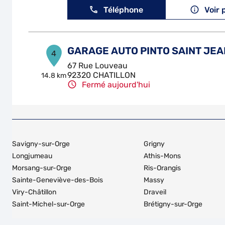
Téléphone
Voir 
GARAGE AUTO PINTO SAINT JEA
4
67 Rue Louveau
92320 CHATILLON
14.8 km
Fermé aujourd'hui
Téléphone
Voir 
GARAGE SAINT ELOI
5
Savigny-sur-Orge
Grigny
2 - 4 Rue Rodier
Longjumeau
Athis-Mons
94700 MAISONS ALFORT
16.11 km
Morsang-sur-Orge
Ris-Orangis
Fermé aujourd'hui
Sainte-Geneviève-des-Bois
Massy
Téléphone
Voir 
Viry-Châtillon
Draveil
Saint-Michel-sur-Orge
Brétigny-sur-Orge