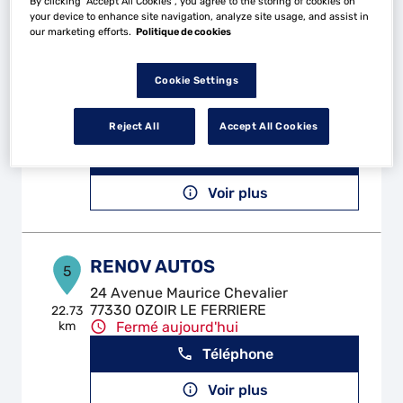
By clicking “Accept All Cookies”, you agree to the storing of cookies on
your device to enhance site navigation, analyze site usage, and assist in
our marketing efforts.
Politique de cookies
M'PERF
4
Cookie Settings
66 rue Gabriel Peri
94240 L'HAY LES ROSES
21.68
Reject All
Accept All Cookies
km
Fermé aujourd'hui
Téléphone
Voir plus
RENOV AUTOS
5
24 Avenue Maurice Chevalier
77330 OZOIR LE FERRIERE
22.73
km
Fermé aujourd'hui
Téléphone
Voir plus