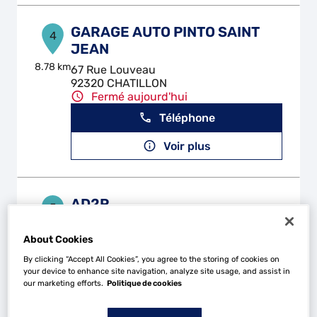
GARAGE AUTO PINTO SAINT
4
JEAN
8.78 km
67 Rue Louveau
92320 CHATILLON
Fermé aujourd'hui
Téléphone
Voir plus
AD2R
5
89 B Rue Porte de Trivaux
92140 CLAMART
8.9 km
About Cookies
Fermé aujourd'hui
By clicking “Accept All Cookies”, you agree to the storing of cookies on
Téléphone
your device to enhance site navigation, analyze site usage, and assist in
our marketing efforts.
Politique de cookies
Voir plus