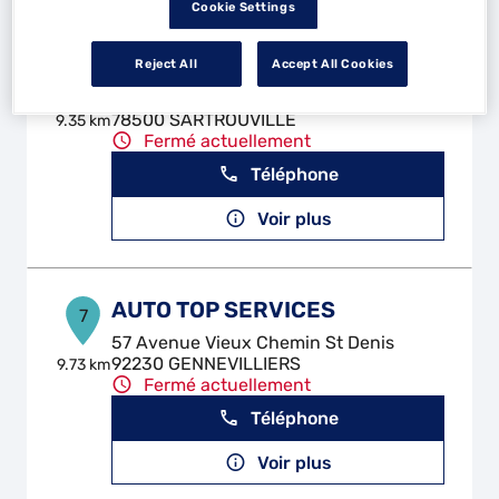
Cookie Settings
FG AUTOMOBILES
Reject All
Accept All Cookies
6
12 Rue des Petits Champs
78500 SARTROUVILLE
9.35 km
Fermé actuellement
Téléphone
Voir plus
AUTO TOP SERVICES
7
57 Avenue Vieux Chemin St Denis
92230 GENNEVILLIERS
9.73 km
Fermé actuellement
Téléphone
Voir plus