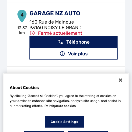
GARAGE NZ AUTO
4
160 Rue de Malnoue
93160 NOISY LE GRAND
13.37
km
Fermé actuellement
Téléphone
Voir plus
M'PERF
5
66 rue Gabriel Peri
About Cookies
94240 L'HAY LES ROSES
15.74
By clicking “Accept All Cookies”, you agree to the storing of cookies on
km
Fermé actuellement
your device to enhance site navigation, analyze site usage, and assist in
Téléphone
our marketing efforts.
Politique de cookies
Voir plus
Cookie Settings