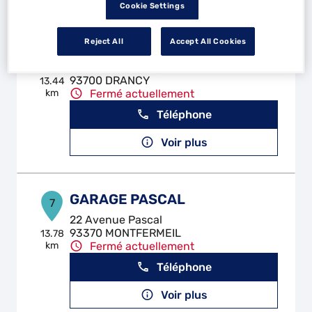
Cookie Settings
Reject All
Accept All Cookies
GARAGE RM
6
44 Rue Louis Delplace
93700 DRANCY
13.44
km
Fermé actuellement
Téléphone
Voir plus
GARAGE PASCAL
7
22 Avenue Pascal
93370 MONTFERMEIL
13.78
km
Fermé actuellement
Téléphone
Voir plus