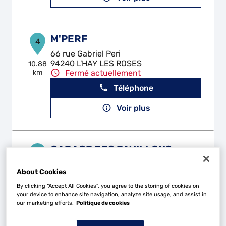
M'PERF
4
66 rue Gabriel Peri
94240 L'HAY LES ROSES
10.88
km
Fermé actuellement
Téléphone
Voir plus
GARAGE DES PAVILLONS
5
15 Allee Louis Calmanovic
About Cookies
93320 LES PAVILLONS-SOUS-BOIS
12.13
km
Fermé actuellement
By clicking “Accept All Cookies”, you agree to the storing of cookies on
your device to enhance site navigation, analyze site usage, and assist in
Téléphone
our marketing efforts.
Politique de cookies
Voir plus