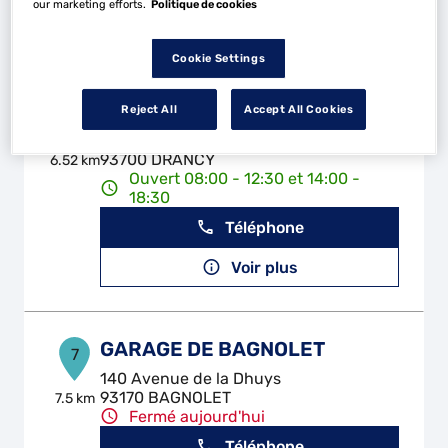
our marketing efforts.
Politique de cookies
Voir plus
Cookie Settings
ATAM GPL
Reject All
Accept All Cookies
6
145 Avenue de la Division Leclerc
93700 DRANCY
6.52 km
Ouvert 08:00 - 12:30 et 14:00 -
18:30
Téléphone
Voir plus
GARAGE DE BAGNOLET
7
140 Avenue de la Dhuys
93170 BAGNOLET
7.5 km
Fermé aujourd'hui
Téléphone