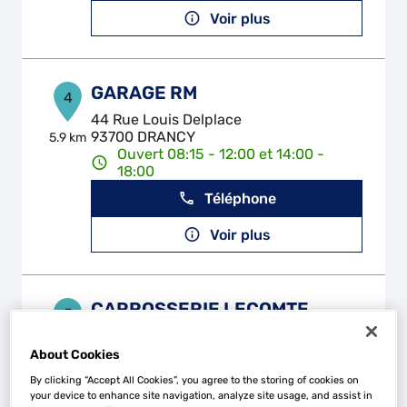
Voir plus
GARAGE RM
4
44 Rue Louis Delplace
93700 DRANCY
5.9 km
Ouvert 08:15 - 12:00 et 14:00 -
18:00
Téléphone
Voir plus
CARROSSERIE LECOMTE
5
38-40 Rue Maxime Gorki
93150 LE BLANC MESNIL
6.38 km
About Cookies
Ouvert 08:00 - 18:00
By clicking “Accept All Cookies”, you agree to the storing of cookies on
Téléphone
your device to enhance site navigation, analyze site usage, and assist in