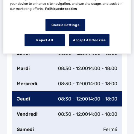
your device to enhance site navigation, analyze site usage, and assist in
our marketing efforts.
Politique de cookies
Cookie Settings
Naviguer
Itinéraire
Leaflet
| Map ©2026
HERE
Reject All
Accept All Cookies
Horaires d'ouverture
Lundi
08:30 - 12:00
14:00 - 18:00
Mardi
08:30 - 12:00
14:00 - 18:00
Mercredi
08:30 - 12:00
14:00 - 18:00
Jeudi
08:30 - 12:00
14:00 - 18:00
Vendredi
08:30 - 12:00
14:00 - 18:00
Samedi
Fermé