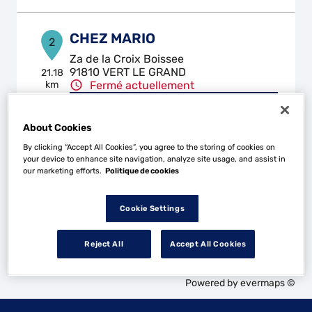
CHEZ MARIO
2
Za de la Croix Boissee
91810 VERT LE GRAND
21.18
km
Fermé actuellement
Téléphone
About Cookies
Voir plus
By clicking “Accept All Cookies”, you agree to the storing of cookies on
your device to enhance site navigation, analyze site usage, and assist in
our marketing efforts.
Politique de cookies
Les Top Garage dans les villes à proximité
Cookie Settings
Trouver un Top Garage
Reject All
Accept All Cookies
Étampes
Powered by
evermaps ©