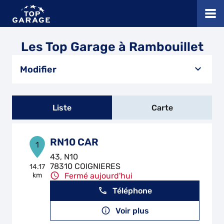
Les Top Garage à Rambouillet
Modifier
Liste
Carte
RN10 CAR
1
43, N10
78310 COIGNIERES
14.17
km
Fermé aujourd'hui
Téléphone
Voir plus