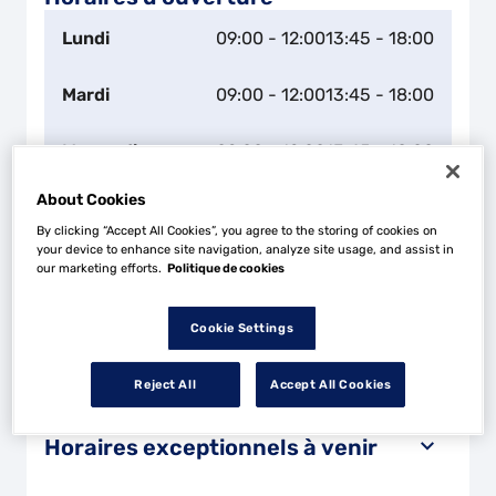
Lundi
09:00 - 12:00
13:45 - 18:00
Mardi
09:00 - 12:00
13:45 - 18:00
Mercredi
09:00 - 12:00
13:45 - 18:00
About Cookies
Jeudi
09:00 - 12:00
13:45 - 18:00
By clicking “Accept All Cookies”, you agree to the storing of cookies on
your device to enhance site navigation, analyze site usage, and assist in
Vendredi
09:00 - 12:00
13:45 - 18:00
our marketing efforts.
Politique de cookies
Samedi
Fermé
Cookie Settings
Dimanche
Fermé
Reject All
Accept All Cookies
Horaires habituels
Horaires exceptionnels à venir