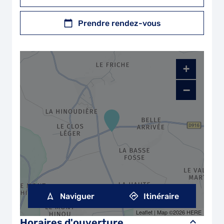
Prendre rendez-vous
+
−
Naviguer
Itinéraire
Leaflet
| Map ©2026
HERE
Horaires d'ouverture