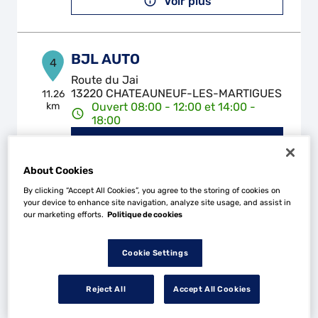
Voir plus
BJL AUTO
4
Route du Jai
13220 CHATEAUNEUF-LES-MARTIGUES
11.26
km
Ouvert 08:00 - 12:00 et 14:00 -
18:00
Téléphone
Voir plus
About Cookies
By clicking “Accept All Cookies”, you agree to the storing of cookies on
your device to enhance site navigation, analyze site usage, and assist in
our marketing efforts.
Politique de cookies
PIOLINE MECANIQUE
5
ELECTRIC AUTO
Cookie Settings
13.88
75 Allee des Platanes les Milles
km
13290 AIX-EN-PROVENCE
Reject All
Accept All Cookies
Ouvert 08:00 - 12:00 et 13:30 -
17:30