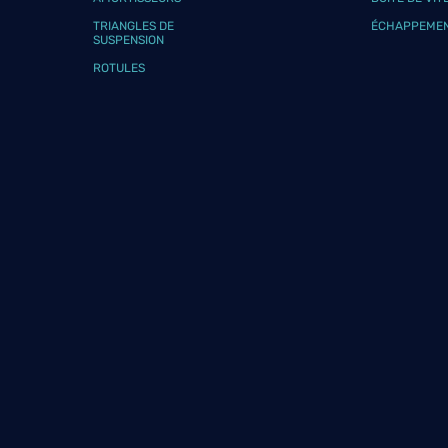
Téléphone
Voir 
TRIANGLES DE
ÉCHAPPEME
SUSPENSION
ROTULES
GARAGE BELLEGARDE
9
1 Boulevard Emile Zola
13080 AIX EN PROVENCE
28.29
km
Fermé aujourd'hui
Téléphone
Voir 
GARAGE BINDA
10
5 Traverse Notre Dame
13100 AIX EN PROVENCE
28.66
km
Fermé aujourd'hui
Téléphone
Voir 