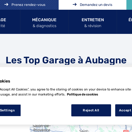
Prenez rendez-vous
Demandez un devis
AGE
MÉCANIQUE
ENTRETIEN
É
ité
& diagnostics
& révision
Les Top Garage à Aubagne
okies
“Accept All Cookies”, you agree to the storing of cookies on your device to enhance site
 usage, and assist in our marketing efforts.
Politique de cookies
13 Top Garage à Aubagne
 Settings
Reject All
Accept 