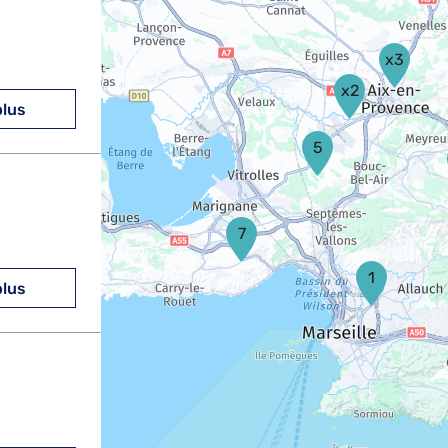
x3
x2
plus
5
7
1
plus