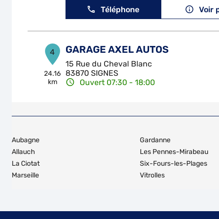
Téléphone
Voir 
GARAGE AXEL AUTOS
4
15 Rue du Cheval Blanc
83870 SIGNES
24.16
km
Ouvert 07:30 - 18:00
Téléphone
Voir 
GARAGE DE CABRIES
5
Aubagne
Gardanne
SAINT RAPHAEL
Allauch
Les Pennes-Mirabeau
13480 CABRIES
25.09
La Ciotat
Six-Fours-les-Plages
km
Fermé aujourd'hui
Marseille
Vitrolles
Téléphone
Voir 