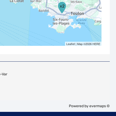
x2
Leaflet
| Map ©2026
HERE
u-Var
Powered by
evermaps ©