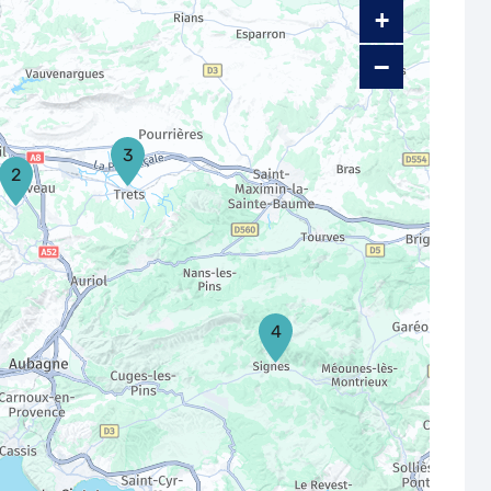
+
−
3
2
4