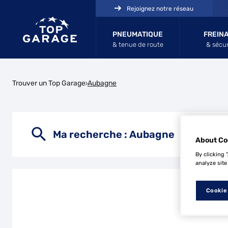
Rejoignez notre réseau
PNEUMATIQUE
FREIN
& tenue de route
& sécur
Trouver un Top Garage
Aubagne
Ma recherche :
Aubagne
About Co
By clicking 
analyze site
Cookie