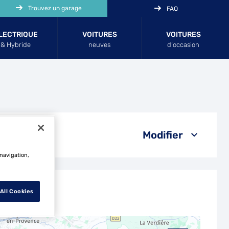
Trouvez un garage
FAQ
LECTRIQUE
VOITURES
VOITURES
& Hybride
neuves
d’occasion
Modifier
 navigation,
All Cookies