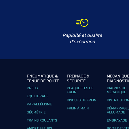
PIOLINE MECANIQUE ELECTRIC 
6
75 Allee des Platanes les Milles
13290 AIX-EN-PROVENCE
27.31
km
Fermé aujourd'hui
Téléphone
Voir 
Rapidité et qualité
d'exécution
GENERATION RACING AUTO
7
Chemin de la Bergerie
13740 LE ROVE
27.85
km
Fermé aujourd'hui
PNEUMATIQUE &
FREINAGE &
MÉCANIQUE
TENUE DE ROUTE
SÉCURITÉ
DIAGNOSTI
Téléphone
Voir 
PNEUS
PLAQUETTES DE
DIAGNOSTIC
FREIN
MÉCANIQUE
ÉQUILIBRAGE
DISQUES DE FREIN
DISTRIBUTIO
PARALLÉLISME
GARAGE PROVENCAL
8
FREIN À MAIN
DÉMARRAGE 
GÉOMÉTRIE
ALLUMAGE
55 Rue Jean de Guiramand
13858 AIX EN PROVENCE CEDEX 3
28.09
TRAINS ROULANTS
EMBRAYAGE
km
Fermé aujourd'hui
AMORTISSEURS
BOÎTE DE VIT