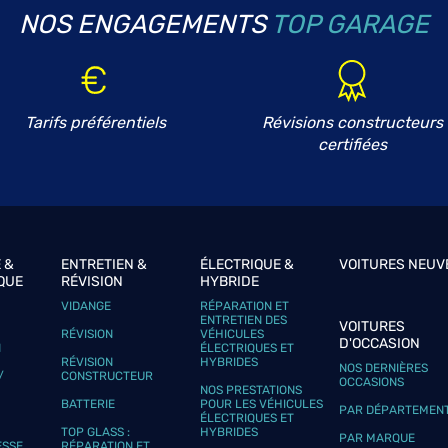
AUTO
NOS ENGAGEMENTS
TOP GARAGE
plus
Tarifs préférentiels
Révisions constructeurs
certifiées
 &
ENTRETIEN &
ÉLECTRIQUE &
VOITURES NEUV
QUE
RÉVISION
HYBRIDE
plus
VIDANGE
RÉPARATION ET
ENTRETIEN DES
VOITURES
RÉVISION
VÉHICULES
D'OCCASION
N
ÉLECTRIQUES ET
RÉVISION
HYBRIDES
NOS DERNIÈRES
/
CONSTRUCTEUR
OCCASIONS
NOS PRESTATIONS
BATTERIE
POUR LES VÉHICULES
PAR DÉPARTEMEN
ÉLECTRIQUES ET
TOP GLASS :
HYBRIDES
PAR MARQUE
ESSE
RÉPARATION ET