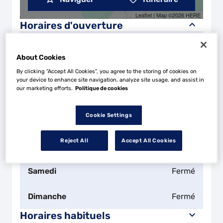
Leaflet
| Map ©2026
HERE
Horaires d'ouverture
Lundi
08:00 - 12:00
14:00 - 18:00
About Cookies
Mardi
08:00 - 12:00
14:00 - 18:00
By clicking “Accept All Cookies”, you agree to the storing of cookies on
your device to enhance site navigation, analyze site usage, and assist in
our marketing efforts.
Politique de cookies
Mercredi
08:00 - 12:00
14:00 - 18:00
Cookie Settings
Jeudi
08:00 - 12:00
14:00 - 18:00
Reject All
Accept All Cookies
Vendredi
Fermé
Samedi
Fermé
Dimanche
Fermé
Horaires habituels