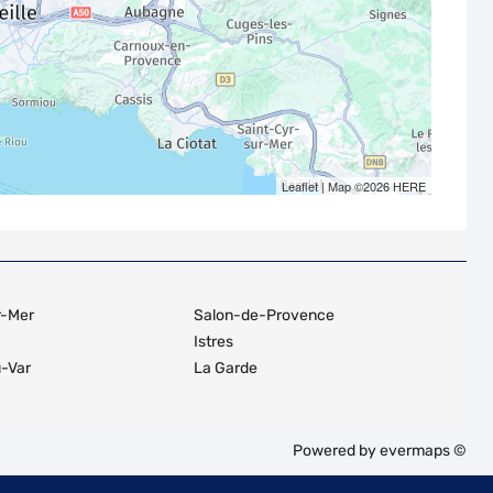
Leaflet
| Map ©2026
HERE
r-Mer
Salon-de-Provence
Istres
u-Var
La Garde
Powered by
evermaps ©