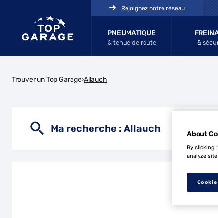
Rejoignez notre réseau
PNEUMATIQUE
FREIN
& tenue de route
& sécur
Trouver un Top Garage
Allauch
Ma recherche :
Allauch
About Co
By clicking 
analyze site
Cookie