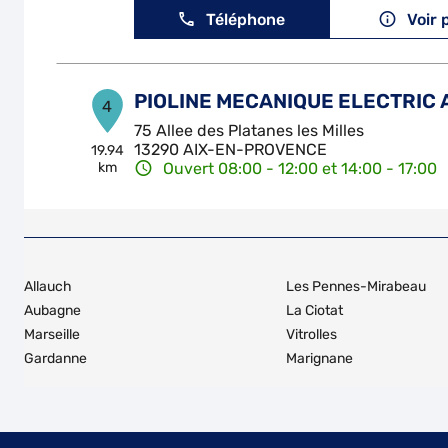
Téléphone
Voir 
PIOLINE MECANIQUE ELECTRIC 
4
75 Allee des Platanes les Milles
13290 AIX-EN-PROVENCE
19.94
km
Ouvert 08:00 - 12:00 et 14:00 - 17:00
Téléphone
Voir 
GENERATION RACING AUTO
5
Allauch
Les Pennes-Mirabeau
Chemin de la Bergerie
Aubagne
La Ciotat
13740 LE ROVE
19.96
Marseille
Vitrolles
km
Ouvert 08:00 - 12:00 et 14:00 - 18:00
Gardanne
Marignane
Téléphone
Voir 