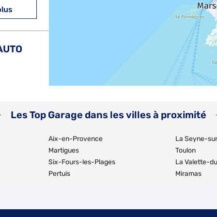
plus
AUTO
plus
Les Top Garage dans les villes à proximité
Aix-en-Provence
La Seyne-su
Martigues
Toulon
Six-Fours-les-Plages
La Valette-d
Pertuis
Miramas
plus