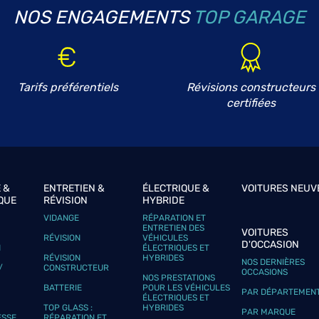
NOS ENGAGEMENTS
TOP GARAGE
plus
Tarifs préférentiels
Révisions constructeurs
certifiées
 &
ENTRETIEN &
ÉLECTRIQUE &
VOITURES NEUV
QUE
RÉVISION
HYBRIDE
plus
VIDANGE
RÉPARATION ET
ENTRETIEN DES
VOITURES
RÉVISION
VÉHICULES
D'OCCASION
N
ÉLECTRIQUES ET
RÉVISION
HYBRIDES
NOS DERNIÈRES
/
CONSTRUCTEUR
OCCASIONS
NOS PRESTATIONS
BATTERIE
POUR LES VÉHICULES
PAR DÉPARTEMEN
ÉLECTRIQUES ET
TOP GLASS :
HYBRIDES
PAR MARQUE
ESSE
RÉPARATION ET