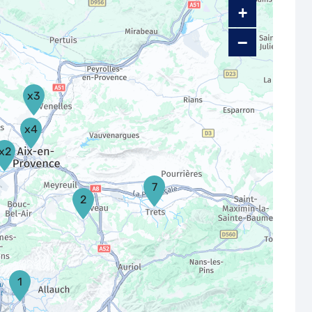
+
−
x3
x4
x2
7
2
1