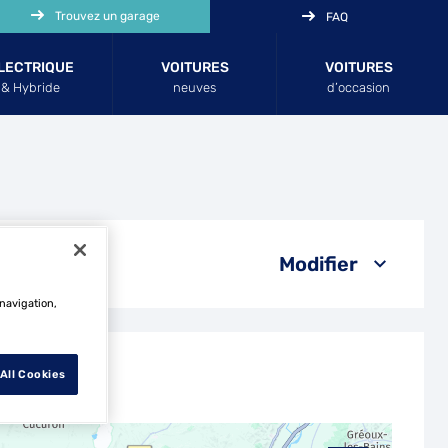
Trouvez un garage
FAQ
LECTRIQUE
VOITURES
VOITURES
& Hybride
neuves
d’occasion
Modifier
 navigation,
All Cookies