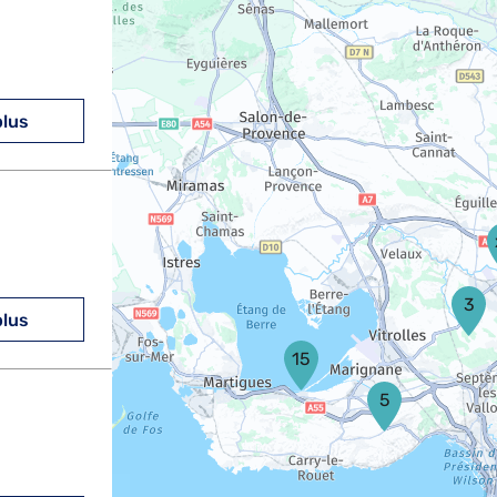
plus
3
plus
15
5