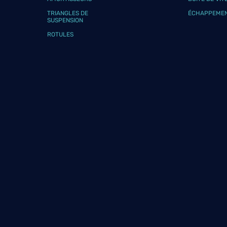
Téléphone
Voir 
TRIANGLES DE
ÉCHAPPEME
SUSPENSION
ROTULES
GARAGE BINDA
9
5 Traverse Notre Dame
13100 AIX EN PROVENCE
22.15
km
Ouvert 08:00 - 12:00 et 14:00 - 18:00
Téléphone
Voir 
GARAGE S.A.M.
10
19 Avenue Henri Pontier
13100 AIX EN PROVENCE
22.17
km
Fermé aujourd'hui
Téléphone
Voir 