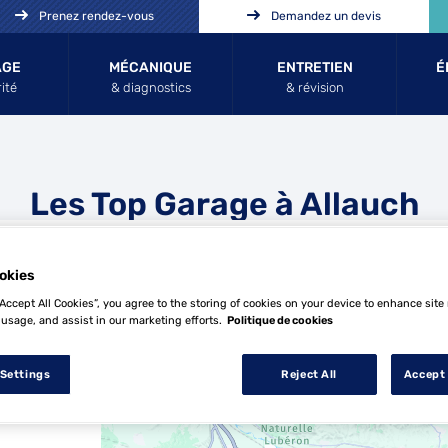
Prenez rendez-vous
Demandez un devis
AGE
MÉCANIQUE
ENTRETIEN
É
ité
& diagnostics
& révision
Les Top Garage à Allauch
okies
“Accept All Cookies”, you agree to the storing of cookies on your device to enhance site
 usage, and assist in our marketing efforts.
Politique de cookies
15 Top Garage à Allauch
 Settings
Reject All
Accept 