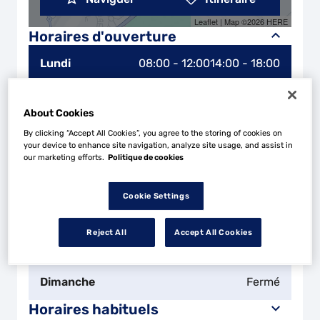
Leaflet
| Map ©2026
HERE
Horaires d'ouverture
Lundi
08:00 - 12:00
14:00 - 18:00
Mardi
08:00 - 12:00
14:00 - 18:00
About Cookies
By clicking “Accept All Cookies”, you agree to the storing of cookies on
Mercredi
08:00 - 12:00
14:00 - 18:00
your device to enhance site navigation, analyze site usage, and assist in
our marketing efforts.
Politique de cookies
Jeudi
08:00 - 12:00
14:00 - 18:00
Cookie Settings
Vendredi
08:00 - 12:00
14:00 - 18:00
Reject All
Accept All Cookies
Samedi
Fermé
Dimanche
Fermé
Horaires habituels