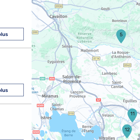
plus
5
plus
11
12