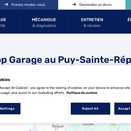
Prenez rendez-vous
Demandez un devis
AGE
MÉCANIQUE
ENTRETIEN
É
ité
& diagnostics
& révision
op Garage au Puy-Sainte-Ré
arade
okies
“Accept All Cookies”, you agree to the storing of cookies on your device to enhance site
 usage, and assist in our marketing efforts.
Politique de cookies
13 Top Garage au Puy-Sainte-Réparade
 Settings
Reject All
Accept 