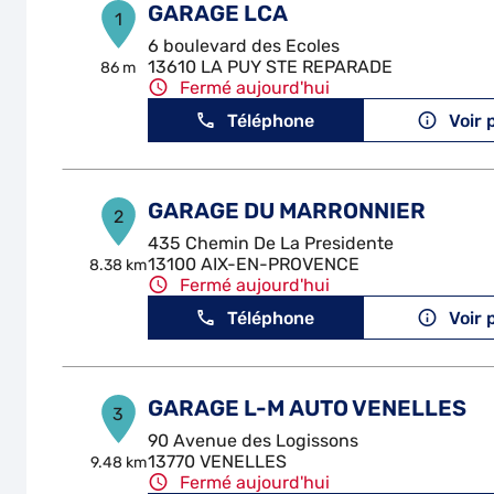
GARAGE LCA
1
6 boulevard des Ecoles
13610 LA PUY STE REPARADE
86 m
Fermé aujourd'hui
Téléphone
Voir 
GARAGE DU MARRONNIER
2
435 Chemin De La Presidente
13100 AIX-EN-PROVENCE
8.38 km
Fermé aujourd'hui
Téléphone
Voir 
GARAGE L-M AUTO VENELLES
3
90 Avenue des Logissons
13770 VENELLES
9.48 km
Fermé aujourd'hui