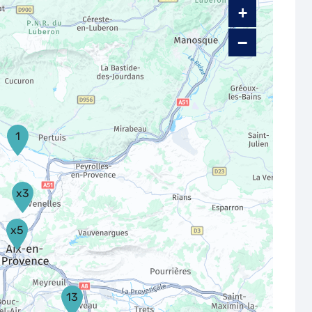
+
−
1
x3
x5
13