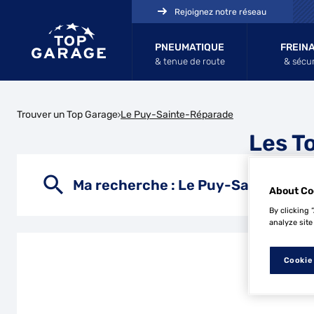
Rejoignez notre réseau
PNEUMATIQUE
FREIN
& tenue de route
& sécur
Trouver un Top Garage
Le Puy-Sainte-Réparade
Les T
Ma recherche :
Le Puy-Sainte-Rép
About Co
By clicking 
analyze site
Cookie