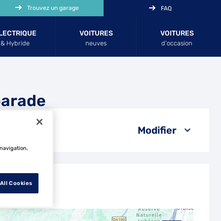
Trouvez un garage
FAQ
LECTRIQUE
VOITURES
VOITURES
& Hybride
neuves
d’occasion
parade
Modifier
 navigation,
All Cookies