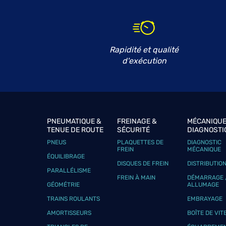
FCA SAINT MITRE AUTO SERVIC
6
995 Avenue de Bredasque
13090 AIX-EN-PROVENCE
13.91
km
Fermé aujourd'hui
Rapidité et qualité
Téléphone
Voir 
d'exécution
GARAGE S.A.M.
7
19 Avenue Henri Pontier
13100 AIX EN PROVENCE
14.3 km
PNEUMATIQUE &
FREINAGE &
MÉCANIQUE
Fermé aujourd'hui
TENUE DE ROUTE
SÉCURITÉ
DIAGNOSTI
PNEUS
PLAQUETTES DE
DIAGNOSTIC
Téléphone
Voir 
FREIN
MÉCANIQUE
ÉQUILIBRAGE
DISQUES DE FREIN
DISTRIBUTIO
PARALLÉLISME
FREIN À MAIN
DÉMARRAGE 
GARAGE BINDA
GÉOMÉTRIE
ALLUMAGE
8
TRAINS ROULANTS
EMBRAYAGE
5 Traverse Notre Dame
13100 AIX EN PROVENCE
14.31
AMORTISSEURS
BOÎTE DE VIT
km
Fermé aujourd'hui