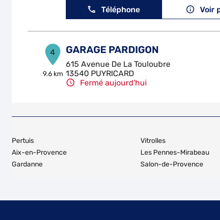
Téléphone
Voir 
GARAGE PARDIGON
4
615 Avenue De La Touloubre
13540 PUYRICARD
9.6 km
Fermé aujourd'hui
Téléphone
Voir 
GARAGE HERNANDEZ THIERRY
5
Pertuis
Vitrolles
61 Avenue Joseph Garnier
Aix-en-Provence
Les Pennes-Mirabeau
84360 LAURIS
13.39
Gardanne
Salon-de-Provence
km
Fermé aujourd'hui
Téléphone
Voir 