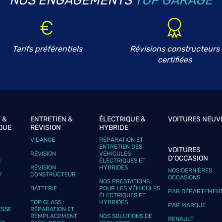
NOS ENGAGEMENTS
TOP GARAGE
E
Tarifs préférentiels
Révisions constructeurs
plus
certifiées
 &
ENTRETIEN &
ÉLECTRIQUE &
VOITURES NEUV
QUE
RÉVISION
HYBRIDE
VIDANGE
RÉPARATION ET
plus
ENTRETIEN DES
VOITURES
RÉVISION
VÉHICULES
D'OCCASION
N
ÉLECTRIQUES ET
RÉVISION
HYBRIDES
NOS DERNIÈRES
/
CONSTRUCTEUR
OCCASIONS
NOS PRESTATIONS
BATTERIE
POUR LES VÉHICULES
PAR DÉPARTEMEN
ÉLECTRIQUES ET
TOP GLASS :
HYBRIDES
PAR MARQUE
ESSE
RÉPARATION ET
REMPLACEMENT
NOS SOLUTIONS DE
RENAULT