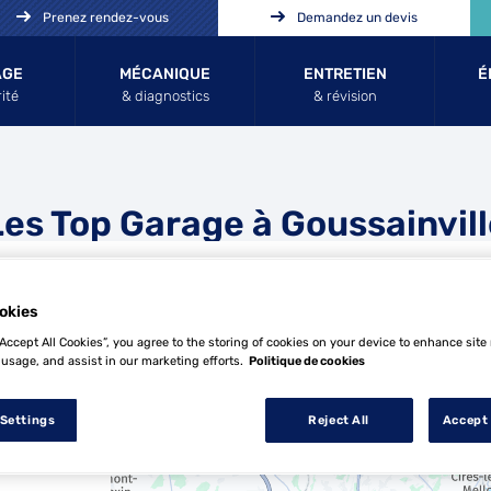
Prenez rendez-vous
Demandez un devis
AGE
MÉCANIQUE
ENTRETIEN
É
ité
& diagnostics
& révision
Les Top Garage à Goussainvill
okies
“Accept All Cookies”, you agree to the storing of cookies on your device to enhance site
 usage, and assist in our marketing efforts.
Politique de cookies
28 Top Garage à Goussainville
 Settings
Reject All
Accept 