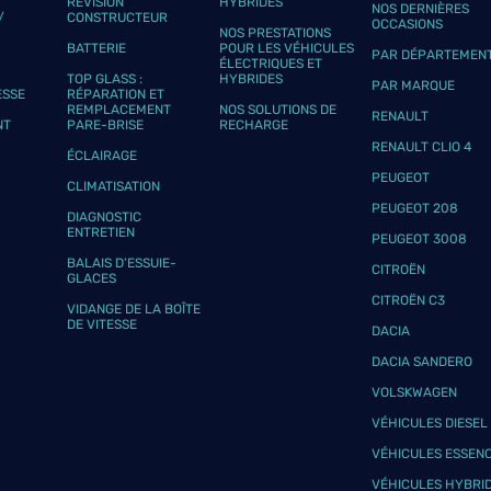
RÉVISION
HYBRIDES
NOS DERNIÈRES
plus
/
CONSTRUCTEUR
OCCASIONS
NOS PRESTATIONS
BATTERIE
POUR LES VÉHICULES
PAR DÉPARTEMEN
ÉLECTRIQUES ET
TOP GLASS :
HYBRIDES
PAR MARQUE
ESSE
RÉPARATION ET
REMPLACEMENT
NOS SOLUTIONS DE
RENAULT
NT
PARE-BRISE
RECHARGE
RENAULT CLIO 4
ÉCLAIRAGE
PEUGEOT
CLIMATISATION
PEUGEOT 208
plus
DIAGNOSTIC
ENTRETIEN
PEUGEOT 3008
BALAIS D’ESSUIE-
CITROËN
GLACES
CITROËN C3
VIDANGE DE LA BOÎTE
DE VITESSE
DACIA
DACIA SANDERO
VOLSKWAGEN
plus
VÉHICULES DIESEL
VÉHICULES ESSEN
VÉHICULES HYBRI