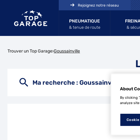
Rejoignez notre réseau
PNEUMATIQUE
FREIN
& tenue de route
& sécur
Trouver un Top Garage
Goussainville
Ma recherche :
Goussainville
About Co
By clicking 
analyze site
Cookie