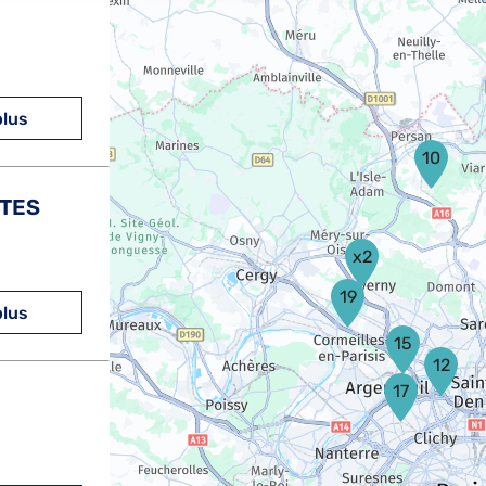
plus
10
UTES
x2
19
plus
15
12
17