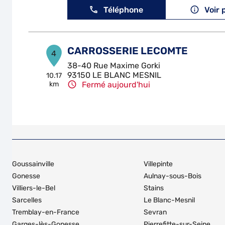
Téléphone
Voir 
CARROSSERIE LECOMTE
4
38-40 Rue Maxime Gorki
93150 LE BLANC MESNIL
10.17
km
Fermé aujourd'hui
Téléphone
Voir 
ATAM GPL
5
145 Avenue de la Division Leclerc
Goussainville
Villepinte
93700 DRANCY
11.2 km
Fermé actuellement
Gonesse
Aulnay-sous-Bois
Villiers-le-Bel
Stains
Téléphone
Voir 
Sarcelles
Le Blanc-Mesnil
Tremblay-en-France
Sevran
Garges-lès-Gonesse
Pierrefitte-sur-Seine