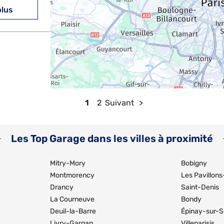
plus
plus
1
2
Suivant
Les Top Garage dans les villes à proximité
Mitry-Mory
Bobigny
Montmorency
Les Pavillon
Drancy
Saint-Denis
plus
La Courneuve
Bondy
Deuil-la-Barre
Épinay-sur-S
Livry-Gargan
Villeparisis