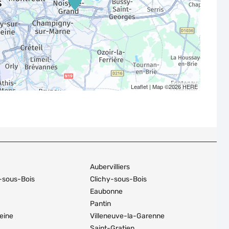
Leaflet
| Map ©2026
HERE
Aubervilliers
s-sous-Bois
Clichy-sous-Bois
Eaubonne
Pantin
eine
Villeneuve-la-Garenne
Saint-Gratien