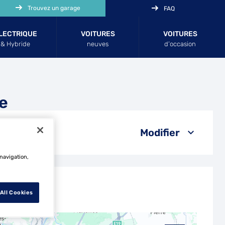
Trouvez un garage
FAQ
LECTRIQUE
VOITURES
VOITURES
& Hybride
neuves
d’occasion
e
Modifier
 navigation,
All Cookies