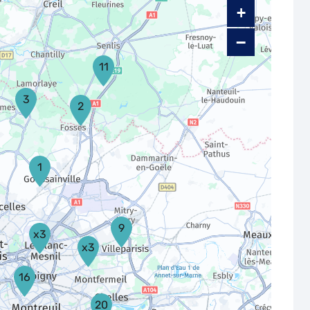
+
−
11
3
2
1
9
x3
x3
16
20