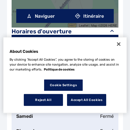
Naviguer
Itinéraire
Leaflet
| Map ©2026
HERE
Horaires d'ouverture
Lundi
08:30 - 12:30
14:00 - 18:00
About Cookies
Mardi
08:30 - 12:30
14:00 - 18:00
By clicking “Accept All Cookies”, you agree to the storing of cookies on
your device to enhance site navigation, analyze site usage, and assist in
our marketing efforts.
Politique de cookies
Mercredi
08:30 - 12:30
14:00 - 18:00
Cookie Settings
Jeudi
08:30 - 12:30
14:00 - 18:00
Reject All
Accept All Cookies
Vendredi
08:30 - 12:30
14:00 - 18:00
Samedi
Fermé