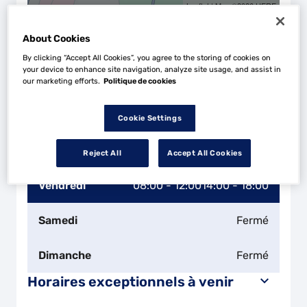
Leaflet
| Map ©2026
HERE
Horaires d'ouverture
About Cookies
Lundi
08:00 - 12:00
14:00 - 18:00
By clicking “Accept All Cookies”, you agree to the storing of cookies on
your device to enhance site navigation, analyze site usage, and assist in
Mardi
08:00 - 12:00
14:00 - 18:00
our marketing efforts.
Politique de cookies
Mercredi
08:00 - 12:00
14:00 - 18:00
Cookie Settings
Jeudi
08:00 - 12:00
14:00 - 18:00
Reject All
Accept All Cookies
Vendredi
08:00 - 12:00
14:00 - 18:00
Samedi
Fermé
Dimanche
Fermé
Horaires exceptionnels à venir