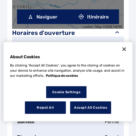
Naviguer
Itinéraire
Leaflet
| Map ©2026
HERE
Horaires d'ouverture
Lundi
08:00 - 12:30
14:00 - 18:00
About Cookies
Mardi
08:00 - 12:30
14:00 - 18:00
By clicking “Accept All Cookies”, you agree to the storing of cookies on
your device to enhance site navigation, analyze site usage, and assist in
Mercredi
08:00 - 12:30
14:00 - 18:00
our marketing efforts.
Politique de cookies
Jeudi
08:00 - 12:30
14:00 - 18:00
Cookie Settings
Vendredi
08:00 - 12:30
14:00 - 18:00
Reject All
Accept All Cookies
Samedi
Fermé