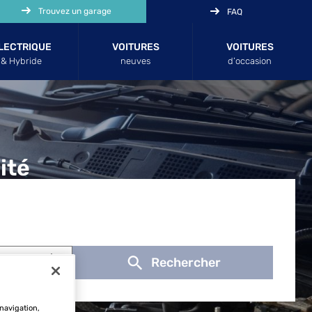
Trouvez un garage
FAQ
LECTRIQUE
VOITURES
VOITURES
& Hybride
neuves
d’occasion
ité
Rechercher
Utiliser ma position
 navigation,