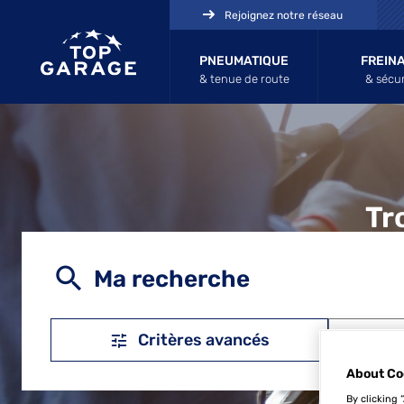
Rejoignez notre réseau
PNEUMATIQUE
FREIN
& tenue de route
& sécur
Tr
Ma recherche
Critères avancés
About Co
By clicking 