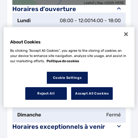
Leaflet
| Map ©2026
HERE
Horaires d'ouverture
Lundi
08:00 - 12:00
14:00 - 18:00
Mardi
08:00 - 12:00
14:00 - 18:00
About Cookies
By clicking “Accept All Cookies”, you agree to the storing of cookies on
Mercredi
08:00 - 12:00
14:00 - 18:00
your device to enhance site navigation, analyze site usage, and assist in
our marketing efforts.
Politique de cookies
Jeudi
08:00 - 12:00
14:00 - 18:00
Cookie Settings
Vendredi
08:00 - 12:00
14:00 - 18:00
Reject All
Accept All Cookies
Samedi
08:00 - 12:00
Dimanche
Fermé
Horaires exceptionnels à venir