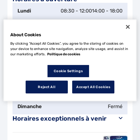
Lundi
08:30 - 12:00
14:00 - 18:00
Mardi
08:30 - 12:00
14:00 - 18:00
About Cookies
Mercredi
08:30 - 12:00
14:00 - 18:00
By clicking “Accept All Cookies”, you agree to the storing of cookies on
your device to enhance site navigation, analyze site usage, and assist in
our marketing efforts.
Politique de cookies
Jeudi
08:30 - 12:00
14:00 - 18:00
Cookie Settings
Vendredi
08:30 - 12:00
14:00 - 18:00
Reject All
Accept All Cookies
Samedi
Fermé
Dimanche
Fermé
Horaires exceptionnels à venir