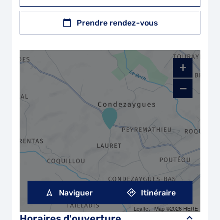
Prendre rendez-vous
+
−
Naviguer
Itinéraire
Leaflet
| Map ©2026
HERE
Horaires d'ouverture