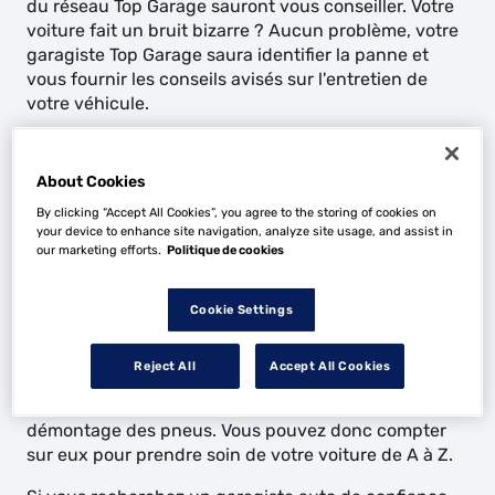
du réseau Top Garage sauront vous conseiller. Votre
voiture fait un bruit bizarre ? Aucun problème, votre
garagiste Top Garage saura identifier la panne et
vous fournir les conseils avisés sur l'entretien de
votre véhicule.
En choisissant un garagiste du réseau Top Garage,
vous avez l'assurance que la garantie constructeur
About Cookies
de votre véhicule sera préservée. En effet, les
By clicking “Accept All Cookies”, you agree to the storing of cookies on
garagistes respectent scrupuleusement le cahier des
your device to enhance site navigation, analyze site usage, and assist in
charges des constructeurs, ce qui signifie que toutes
our marketing efforts.
Politique de cookies
les réparations et les pièces utilisées sont conformes
aux normes et aux spécifications du fabricant.
Cookie Settings
Les garagistes de Top Garage proposent également
un large éventail de prestations, tels que la vidange,
Reject All
Accept All Cookies
la révision constructeur, le changement de disques
et de plaquettes de frein, ainsi que le montage et le
démontage des pneus. Vous pouvez donc compter
sur eux pour prendre soin de votre voiture de A à Z.