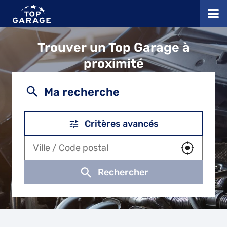
Trouver un Top Garage à
proximité
Ma recherche
Critères avancés
Utiliser m
Rechercher