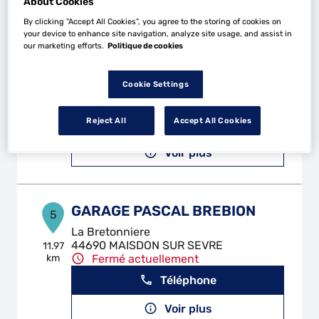
About Cookies
By clicking “Accept All Cookies”, you agree to the storing of cookies on
your device to enhance site navigation, analyze site usage, and assist in
our marketing efforts.
Politique de cookies
NHB AUTOMOBILES
4
4 T Rue du Plessis
Cookie Settings
44860 PONT ST MARTIN
11.27
km
Fermé actuellement
Reject All
Accept All Cookies
Téléphone
Voir plus
GARAGE PASCAL BREBION
5
La Bretonniere
44690 MAISDON SUR SEVRE
11.97
km
Fermé actuellement
Téléphone
Voir plus