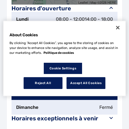
Leaflet
| Map ©2026
HERE
Horaires d'ouverture
Lundi
08:00 - 12:00
14:00 - 18:00
Mardi
08:00 - 12:00
14:00 - 18:00
About Cookies
By clicking “Accept All Cookies”, you agree to the storing of cookies on
your device to enhance site navigation, analyze site usage, and assist in
Mercredi
08:00 - 12:00
14:00 - 18:00
our marketing efforts.
Politique de cookies
Jeudi
08:00 - 12:00
14:00 - 18:00
Cookie Settings
Vendredi
08:00 - 12:00
14:00 - 17:00
Reject All
Accept All Cookies
Samedi
Fermé
Dimanche
Fermé
Horaires exceptionnels à venir