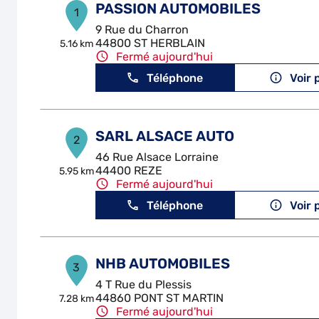
PASSION AUTOMOBILES
1
9 Rue du Charron
44800 ST HERBLAIN
5.16 km
Fermé aujourd'hui
Téléphone
Voir 
SARL ALSACE AUTO
2
46 Rue Alsace Lorraine
44400 REZE
5.95 km
Fermé aujourd'hui
Téléphone
Voir 
NHB AUTOMOBILES
3
4 T Rue du Plessis
44860 PONT ST MARTIN
7.28 km
Fermé aujourd'hui