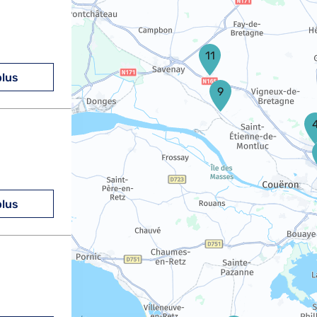
11
plus
9
plus