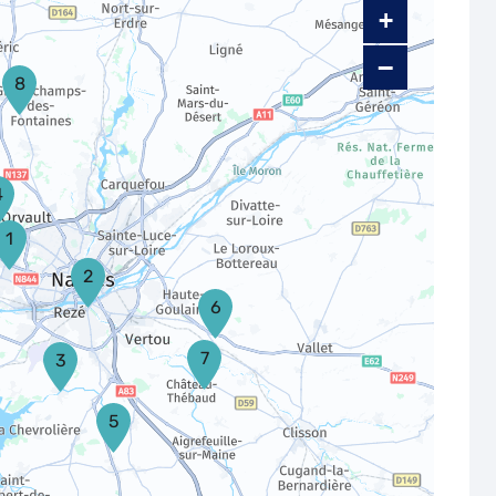
+
−
8
4
1
2
6
7
3
5