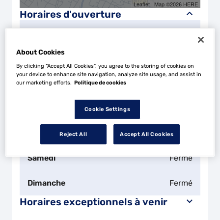
Leaflet
| Map ©2026
HERE
Horaires d'ouverture
Lundi
08:00 - 12:15
14:00 - 18:15
About Cookies
Mardi
08:00 - 12:15
14:00 - 18:15
By clicking “Accept All Cookies”, you agree to the storing of cookies on
your device to enhance site navigation, analyze site usage, and assist in
Mercredi
08:00 - 12:15
14:00 - 18:15
our marketing efforts.
Politique de cookies
Jeudi
08:00 - 12:15
14:00 - 18:15
Cookie Settings
Vendredi
08:00 - 12:15
14:00 - 18:15
Reject All
Accept All Cookies
Samedi
Fermé
Dimanche
Fermé
Horaires exceptionnels à venir