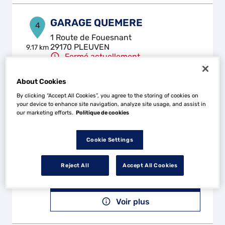
GARAGE QUEMERE
4
1 Route de Fouesnant
29170 PLEUVEN
9.17 km
Fermé actuellement
Téléphone
About Cookies
Voir plus
By clicking “Accept All Cookies”, you agree to the storing of cookies on
your device to enhance site navigation, analyze site usage, and assist in
our marketing efforts.
Politique de cookies
MV AUTO
5
Cookie Settings
61 B Rue Gen de Gaulle
29510 BRIEC
14.24
Reject All
Accept All Cookies
km
Fermé aujourd'hui
Téléphone
Voir plus