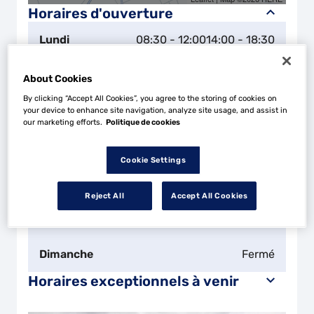
Horaires d'ouverture
Lundi
08:30 - 12:00
14:00 - 18:30
Mardi
08:30 - 12:00
14:00 - 18:30
About Cookies
By clicking “Accept All Cookies”, you agree to the storing of cookies on
Mercredi
08:30 - 12:00
14:00 - 18:30
your device to enhance site navigation, analyze site usage, and assist in
our marketing efforts.
Politique de cookies
Jeudi
08:30 - 12:00
14:00 - 18:30
Cookie Settings
Vendredi
08:30 - 12:00
14:00 - 18:30
Reject All
Accept All Cookies
Samedi
08:30 - 12:00
14:00 - 18:30
Dimanche
Fermé
Horaires exceptionnels à venir