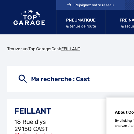
Rejoignez notre réseau
PNEUMATIQUE
FREIN
& tenue de route
& sécur
Trouver un Top Garage
Cast
FEILLANT
Ma recherche :
Cast
FEILLANT
About Co
18 Rue d'ys
By clicking 
analyze site
29150 CAST