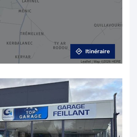
Itinéraire
Leaflet
| Map ©2026
HERE