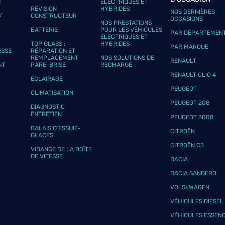
N
ÉLECTRIQUES ET
RÉVISION
HYBRIDES
NOS DERNIÈRES
/
CONSTRUCTEUR
OCCASIONS
NOS PRESTATIONS
BATTERIE
POUR LES VÉHICULES
PAR DÉPARTEMEN
ÉLECTRIQUES ET
TOP GLASS :
HYBRIDES
PAR MARQUE
ESSE
RÉPARATION ET
REMPLACEMENT
NOS SOLUTIONS DE
RENAULT
NT
PARE-BRISE
RECHARGE
RENAULT CLIO 4
ÉCLAIRAGE
PEUGEOT
CLIMATISATION
PEUGEOT 208
DIAGNOSTIC
ENTRETIEN
PEUGEOT 3008
BALAIS D’ESSUIE-
CITROËN
GLACES
CITROËN C3
VIDANGE DE LA BOÎTE
DE VITESSE
DACIA
DACIA SANDERO
VOLSKWAGEN
VÉHICULES DIESEL
VÉHICULES ESSEN