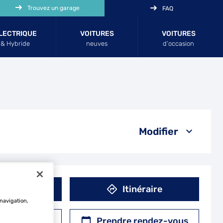
Trouvez un garage
FAQ
LECTRIQUE
VOITURES
VOITURES
& Hybride
neuves
d’occasion
Modifier
éphone
Itinéraire
 navigation,
r un devis
Prendre rendez-vous