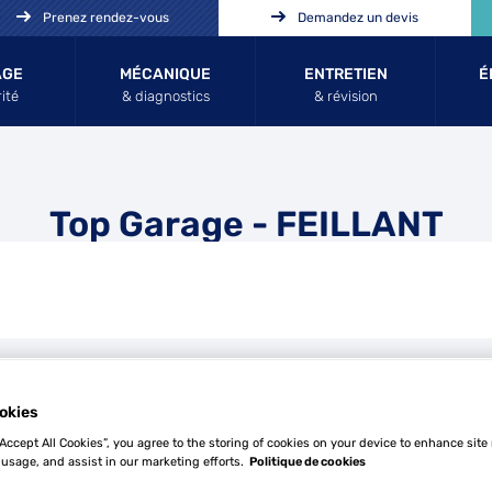
Prenez rendez-vous
Demandez un devis
AGE
MÉCANIQUE
ENTRETIEN
É
ité
& diagnostics
& révision
Top Garage - FEILLANT
okies
Tél
“Accept All Cookies”, you agree to the storing of cookies on your device to enhance site
 usage, and assist in our marketing efforts.
Politique de cookies
Demande