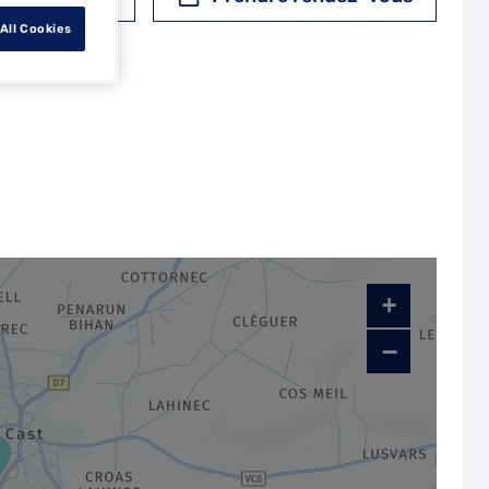
All Cookies
+
−