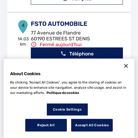
FSTO AUTOMOBILE
4
77 Avenue de Flandre
60190 ESTREES ST DENIS
14.03
km
Fermé aujourd'hui
Téléphone
Voir plus
About Cookies
By clicking “Accept All Cookies”, you agree to the storing of cookies on
your device to enhance site navigation, analyze site usage, and assist in
GL AUTO CARROSSERIE
5
our marketing efforts.
Politique de cookies
1331 Rue Georges Guynemer
60840 BREUILLESEC
14.29
Cookie Settings
km
Fermé aujourd'hui
Téléphone
Reject All
Accept All Cookies
Voir plus