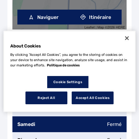
Naviguer
Itinéraire
Leaflet
| Map ©2026
HERE
Horaires d'ouverture
Lundi
08:30 - 12:30
14:00 - 18:30
About Cookies
By clicking “Accept All Cookies”, you agree to the storing of cookies on
your device to enhance site navigation, analyze site usage, and assist in
Mardi
08:30 - 12:30
14:00 - 18:30
our marketing efforts.
Politique de cookies
Mercredi
08:30 - 12:30
16:00 - 18:30
Cookie Settings
Jeudi
08:30 - 12:30
14:00 - 18:30
Reject All
Accept All Cookies
Vendredi
08:30 - 12:30
14:00 - 18:30
Samedi
Fermé