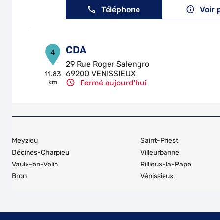
Téléphone
Voir 
CDA
4
29 Rue Roger Salengro
69200 VENISSIEUX
11.83
km
Fermé aujourd'hui
Téléphone
Voir 
SIMANDRES AUTO SERVICES
5
Meyzieu
Saint-Priest
355 Rue De La Fonderie
Décines-Charpieu
Villeurbanne
69360 SIMANDRES
18.76
Vaulx-en-Velin
Rillieux-la-Pape
km
Fermé aujourd'hui
Bron
Vénissieux
Téléphone
Voir 