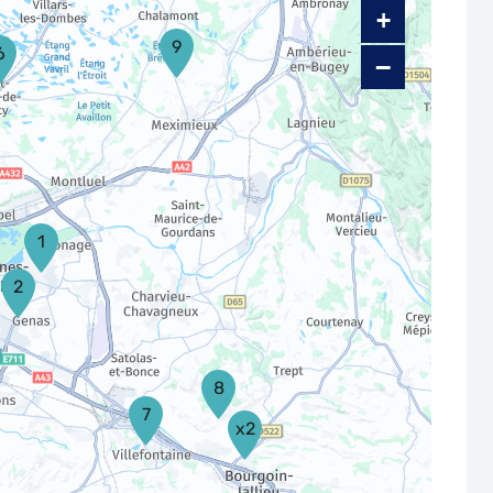
+
9
6
−
1
2
8
7
x2