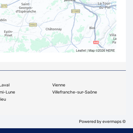
Leaflet
| Map ©2026
HERE
Laval
Vienne
emi-Lune
Villefranche-sur-Saône
lieu
Powered by
evermaps ©