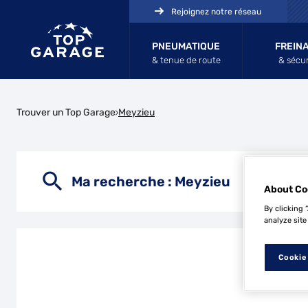
Rejoignez notre réseau
PNEUMATIQUE
FREIN
& tenue de route
& sécur
Trouver un Top Garage
Meyzieu
Ma recherche :
Meyzieu
About Co
By clicking 
analyze site
Cookie