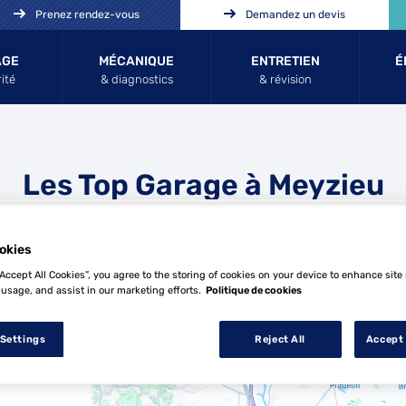
Prenez rendez-vous
Demandez un devis
AGE
MÉCANIQUE
ENTRETIEN
É
ité
& diagnostics
& révision
Les Top Garage à Meyzieu
okies
“Accept All Cookies”, you agree to the storing of cookies on your device to enhance site
 usage, and assist in our marketing efforts.
Politique de cookies
18 Top Garage à Meyzieu
 Settings
Reject All
Accept 