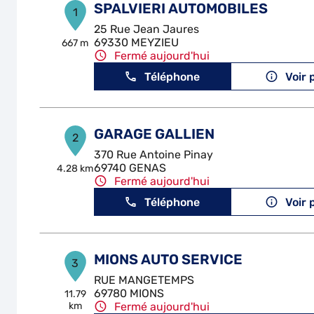
SPALVIERI AUTOMOBILES
1
25 Rue Jean Jaures
69330 MEYZIEU
667 m
Fermé aujourd'hui
Téléphone
Voir 
GARAGE GALLIEN
2
370 Rue Antoine Pinay
69740 GENAS
4.28 km
Fermé aujourd'hui
Téléphone
Voir 
MIONS AUTO SERVICE
3
RUE MANGETEMPS
69780 MIONS
11.79
km
Fermé aujourd'hui