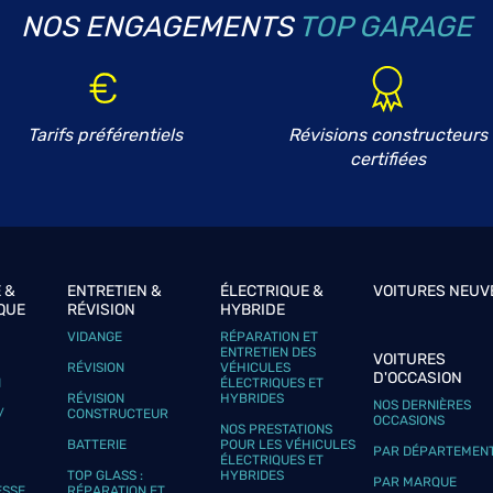
NOS ENGAGEMENTS
TOP GARAGE
plus
Tarifs préférentiels
Révisions constructeurs
certifiées
 &
ENTRETIEN &
ÉLECTRIQUE &
VOITURES NEUV
QUE
RÉVISION
HYBRIDE
plus
VIDANGE
RÉPARATION ET
ENTRETIEN DES
VOITURES
RÉVISION
VÉHICULES
D'OCCASION
N
ÉLECTRIQUES ET
RÉVISION
HYBRIDES
NOS DERNIÈRES
/
CONSTRUCTEUR
OCCASIONS
NOS PRESTATIONS
BATTERIE
POUR LES VÉHICULES
PAR DÉPARTEMEN
ÉLECTRIQUES ET
TOP GLASS :
HYBRIDES
PAR MARQUE
ESSE
RÉPARATION ET