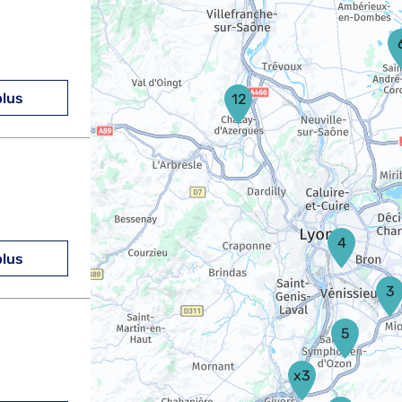
plus
12
4
plus
3
5
x3