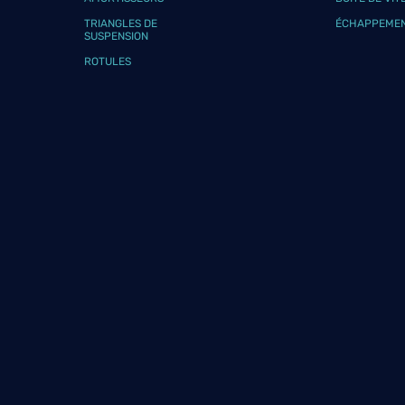
Téléphone
Voir 
TRIANGLES DE
ÉCHAPPEME
SUSPENSION
ROTULES
AUTO TECH SERVICES
9
650 Rue Neuve
01800 RIGNIEUX-LE-FRANC
23.57
km
Fermé aujourd'hui
Téléphone
Voir 
GARAGE PIERRE DE SOUSA
10
AUTOMOBILE
23.77
25 Chemin du Terrier
km
69360 TERNAY
Fermé aujourd'hui
Téléphone
Voir 