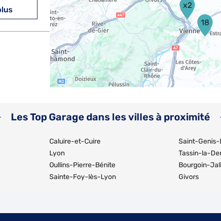
x2
plus
18
plus
Les Top Garage dans les villes à proximité
Caluire-et-Cuire
Saint-Genis-
Lyon
Tassin-la-D
Oullins-Pierre-Bénite
Bourgoin-Jal
Sainte-Foy-lès-Lyon
Givors
plus