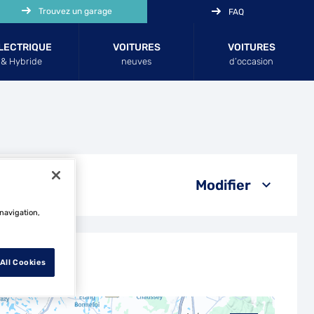
Trouvez un garage
FAQ
LECTRIQUE
VOITURES
VOITURES
& Hybride
neuves
d’occasion
Modifier
 navigation,
All Cookies