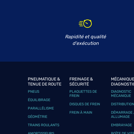
A.J AUTOREP
6
615 Rue de l'industrie
01390 ST ANDRE DE CORCY
18.99
km
Fermé aujourd'hui
Téléphone
Voir 
Rapidité et qualité
d'exécution
CS AUTOMOBILES
7
8 Avenue Benoit Frachon
38090 VILLEFONTAINE
19.45
km
Fermé aujourd'hui
PNEUMATIQUE &
FREINAGE &
MÉCANIQUE
TENUE DE ROUTE
SÉCURITÉ
DIAGNOSTI
Téléphone
Voir 
PNEUS
PLAQUETTES DE
DIAGNOSTIC
FREIN
MÉCANIQUE
ÉQUILIBRAGE
DISQUES DE FREIN
DISTRIBUTIO
PARALLÉLISME
GARAGE DES 2 VALLEES
8
FREIN À MAIN
DÉMARRAGE 
GÉOMÉTRIE
ALLUMAGE
32 Route de Jallieu
38080 ST MARCEL BEL ACCUEIL
22.4 km
TRAINS ROULANTS
EMBRAYAGE
Fermé aujourd'hui
AMORTISSEURS
BOÎTE DE VIT